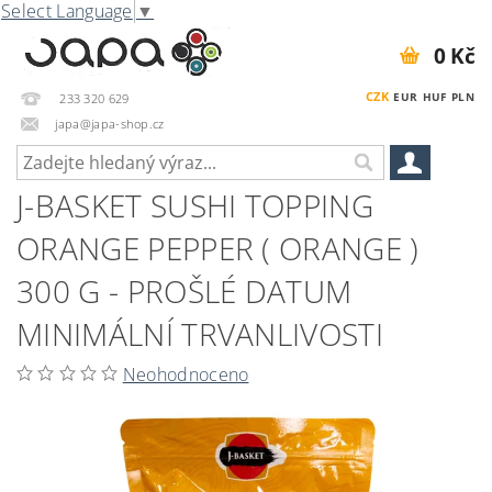
Select Language
▼
0 Kč
CZK
EUR
HUF
PLN
233 320 629
japa@japa-shop.cz
J-BASKET SUSHI TOPPING
ORANGE PEPPER ( ORANGE )
300 G - PROŠLÉ DATUM
MINIMÁLNÍ TRVANLIVOSTI
Neohodnoceno