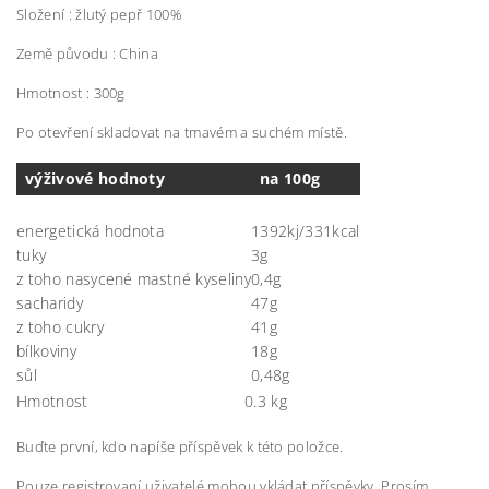
Složení : žlutý pepř 100%
Země původu : China
Hmotnost : 300g
Po otevření skladovat na tmavém a suchém místě.
výživové hodnoty
na 100g
energetická hodnota
1392kj/331kcal
tuky
3g
z toho nasycené mastné kyseliny
0,4g
sacharidy
47g
z toho cukry
41g
bílkoviny
18g
sůl
0,48g
Hmotnost
0.3 kg
Buďte první, kdo napíše příspěvek k této položce.
Pouze registrovaní uživatelé mohou vkládat příspěvky. Prosím