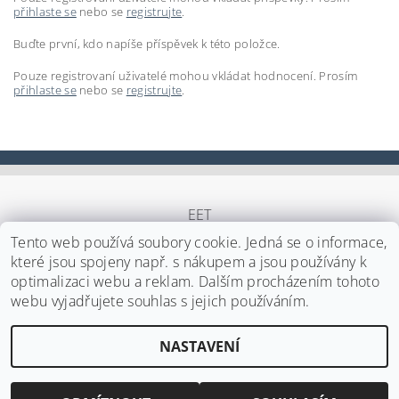
přihlaste se
nebo se
registrujte
.
Buďte první, kdo napíše příspěvek k této položce.
Pouze registrovaní uživatelé mohou vkládat hodnocení. Prosím
přihlaste se
nebo se
registrujte
.
EET
Tento web používá soubory cookie. Jedná se o informace,
které jsou spojeny např. s nákupem a jsou používány k
optimalizaci webu a reklam. Dalším procházením tohoto
Upravit nastavení cookies
2026 ©
Japa Foods s.r.o.
, všechna práva vyhrazena
webu vyjadřujete souhlas s jejich používáním.
Vytvořil Shoptet
NASTAVENÍ