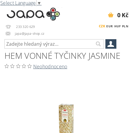
Select Language
▼
0 Kč
CZK
EUR
HUF
PLN
233 320 629
japa@japa-shop.cz
HEM VONNÉ TYČINKY JASMINE
Neohodnoceno