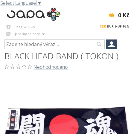
Select Language
▼
0 Kč
CZK
EUR
HUF
PLN
233 320 629
japa@japa-shop.cz
BLACK HEAD BAND ( TOKON )
Neohodnoceno