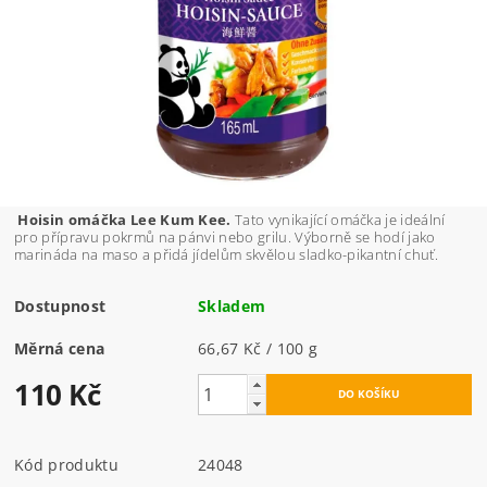
Hoisin omáčka Lee Kum Kee.
Tato vynikající omáčka je ideální
pro přípravu pokrmů na pánvi nebo grilu. Výborně se hodí jako
marináda na maso a přidá jídelům skvělou sladko-pikantní chuť.
Dostupnost
Skladem
Měrná cena
66,67 Kč / 100 g
110 Kč
Kód produktu
24048