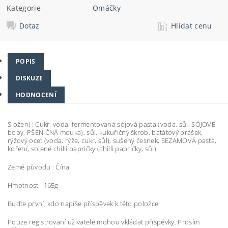
Kategorie
Omáčky
Dotaz
Hlídat cenu
POPIS
DISKUZE
HODNOCENÍ
Složení :
Cukr, voda, fermentovaná sójová pasta (voda, sůl, SÓJOVÉ
boby, PŠENIČNÁ mouka), sůl, kukuřičný škrob, batátový prášek,
rýžový ocet (voda, rýže, cukr, sůl), sušený česnek, SEZAMOVÁ pasta,
koření, solené chilli papričky (chilli papričky, sůl).
Země původu : Čína
Hmotnost : 165g
Buďte první, kdo napíše příspěvek k této položce.
Pouze registrovaní uživatelé mohou vkládat příspěvky. Prosím