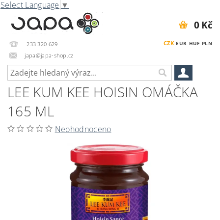
Select Language
▼
0 Kč
CZK
EUR
HUF
PLN
233 320 629
japa@japa-shop.cz
LEE KUM KEE HOISIN OMÁČKA
165 ML
Neohodnoceno