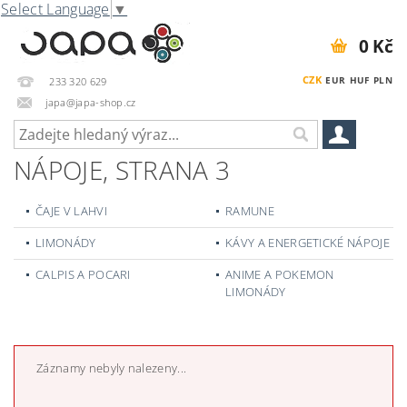
Select Language
▼
0 Kč
CZK
EUR
HUF
PLN
233 320 629
japa@japa-shop.cz
NÁPOJE
, STRANA 3
ČAJE V LAHVI
RAMUNE
LIMONÁDY
KÁVY A ENERGETICKÉ NÁPOJE
CALPIS A POCARI
ANIME A POKEMON
LIMONÁDY
Záznamy nebyly nalezeny...