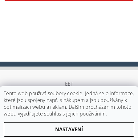
EET
Tento web používá soubory cookie. Jedná se o informace,
které jsou spojeny např. s nákupem a jsou používány k
optimalizaci webu a reklam. Dalším procházením tohoto
Upravit nastavení cookies
2026 ©
Japa Foods s.r.o.
, všechna práva vyhrazena
webu vyjadřujete souhlas s jejich používáním.
Vytvořil Shoptet
NASTAVENÍ