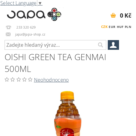
Select Language
▼
0 Kč
CZK
EUR
HUF
PLN
233 320 629
japa@japa-shop.cz
OISHI GREEN TEA GENMAI
500ML
Neohodnoceno