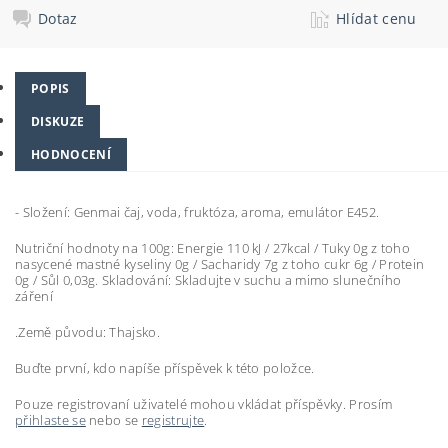
Dotaz
Hlídat cenu
POPIS
DISKUZE
HODNOCENÍ
- Složení: Genmai čaj, voda, fruktóza, aroma, emulátor E452.
Nutriční hodnoty na 100g: Energie 110 kJ / 27kcal / Tuky 0g z toho
nasycené mastné kyseliny 0g / Sacharidy 7g z toho cukr 6g / Protein
0g / Sůl 0,03g. Skladování: Skladujte v suchu a mimo slunečního
záření
.Země původu: Thajsko.
Buďte první, kdo napíše příspěvek k této položce.
Pouze registrovaní uživatelé mohou vkládat příspěvky. Prosím
přihlaste se
nebo se
registrujte
.