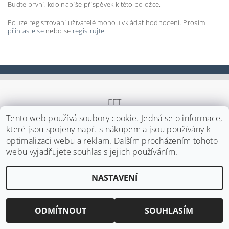
Buďte první, kdo napíše příspěvek k této položce.
Pouze registrovaní uživatelé mohou vkládat hodnocení. Prosím
přihlaste se
nebo se
registrujte
.
EET
Tento web používá soubory cookie. Jedná se o informace,
které jsou spojeny např. s nákupem a jsou používány k
optimalizaci webu a reklam. Dalším procházením tohoto
Upravit nastavení cookies
2026 ©
Japa Foods s.r.o.
, všechna práva vyhrazena
webu vyjadřujete souhlas s jejich používáním.
Vytvořil Shoptet
NASTAVENÍ
ODMÍTNOUT
SOUHLASÍM