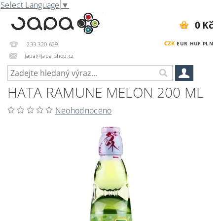
Select Language
▼
0 Kč
CZK
EUR
HUF
PLN
233 320 629
japa@japa-shop.cz
HATA RAMUNE MELON 200 ML
Neohodnoceno