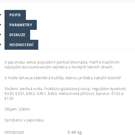
POPIS
PARAMETRY
DISKUZE
HODNOCENÍ
V Japonsku velice populární perlivá limonáda. Patří k tradičním
nápojům konzumovaným zejména v horkých letních dnech.
V hrdle lahve je skleněná kulička, kterou je třeba zatlačit dovnitř.
Složení: perlivá voda, fruktózo-glukózový sirup, regulátor kyselosti:
E330, E331, E452, E451, E450, melounová příchuť, barvivo: E102 a
E133.
Objem: 200ml
Vyrobeno v Japonsku.
Hmotnost
0.48 kg