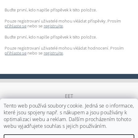
Buďte první, kdo napíše příspěvek k této položce.
Pouze registrovaní uživatelé mohou vkládat příspěvky. Prosím
přihlaste se
nebo se
registrujte
.
Buďte první, kdo napíše příspěvek k této položce.
Pouze registrovaní uživatelé mohou vkládat hodnocení. Prosím
přihlaste se
nebo se
registrujte
.
EET
Tento web používá soubory cookie. Jedná se o informace,
které jsou spojeny např. s nákupem a jsou používány k
optimalizaci webu a reklam. Dalším procházením tohoto
Upravit nastavení cookies
2026 ©
Japa Foods s.r.o.
, všechna práva vyhrazena
webu vyjadřujete souhlas s jejich používáním.
Vytvořil Shoptet