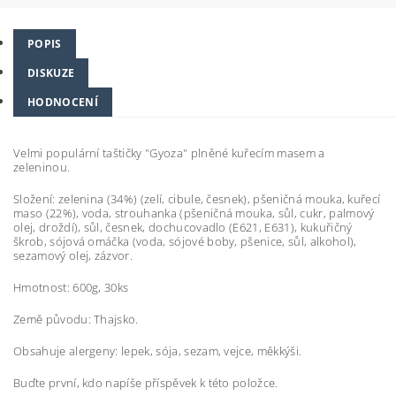
POPIS
DISKUZE
HODNOCENÍ
Velmi populární taštičky "Gyoza" plněné kuřecím masem a
zeleninou.
Složení: zelenina (34%) (zelí, cibule, česnek), pšeničná mouka, kuřecí
maso (22%), voda, strouhanka (pšeničná mouka, sůl, cukr, palmový
olej, droždí), sůl, česnek, dochucovadlo (E621, E631), kukuřičný
škrob, sójová omáčka (voda, sójové boby, pšenice, sůl, alkohol),
sezamový olej, zázvor.
Hmotnost: 600g, 30ks
Země původu: Thajsko.
Obsahuje alergeny: lepek, sója, sezam, vejce, měkkýši.
Buďte první, kdo napíše příspěvek k této položce.