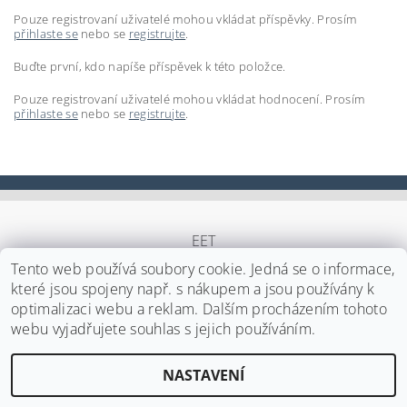
Pouze registrovaní uživatelé mohou vkládat příspěvky. Prosím
přihlaste se
nebo se
registrujte
.
Buďte první, kdo napíše příspěvek k této položce.
Pouze registrovaní uživatelé mohou vkládat hodnocení. Prosím
přihlaste se
nebo se
registrujte
.
EET
Tento web používá soubory cookie. Jedná se o informace,
které jsou spojeny např. s nákupem a jsou používány k
optimalizaci webu a reklam. Dalším procházením tohoto
Upravit nastavení cookies
2026 ©
Japa Foods s.r.o.
, všechna práva vyhrazena
webu vyjadřujete souhlas s jejich používáním.
Vytvořil Shoptet
NASTAVENÍ