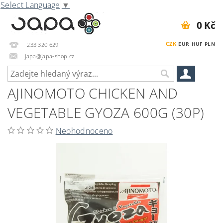
Select Language
▼
0 Kč
CZK
EUR
HUF
PLN
233 320 629
japa@japa-shop.cz
AJINOMOTO CHICKEN AND
VEGETABLE GYOZA 600G (30P)
Neohodnoceno