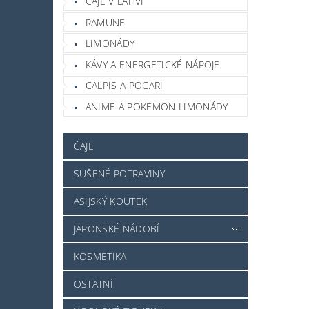
ČAJE V LAHVI
RAMUNE
LIMONÁDY
KÁVY A ENERGETICKÉ NÁPOJE
CALPIS A POCARI
ANIME A POKEMON LIMONÁDY
ČAJE
SUŠENÉ POTRAVINY
ASIJSKÝ KOUTEK
JAPONSKÉ NÁDOBÍ
KOSMETIKA
OSTATNÍ