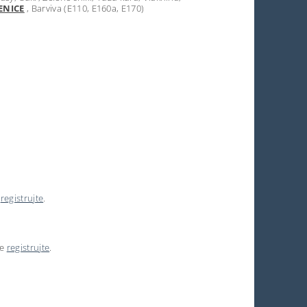
ENICE
, Barviva (E110, E160a, E170)
e
registrujte
.
se
registrujte
.