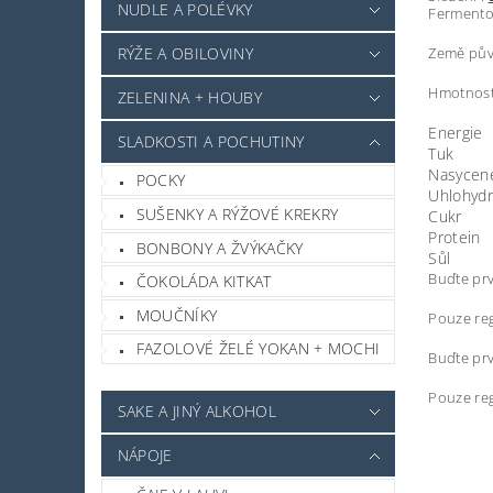
NUDLE A POLÉVKY
Fermento
RÝŽE A OBILOVINY
Země pův
Hmotnost
ZELENINA + HOUBY
Energie
SLADKOSTI A POCHUTINY
Tuk
Nasycené
POCKY
Uhlohydr
SUŠENKY A RÝŽOVÉ KREKRY
Cukr
Protein
BONBONY A ŽVÝKAČKY
Sůl
Buďte prv
ČOKOLÁDA KITKAT
MOUČNÍKY
Pouze reg
FAZOLOVÉ ŽELÉ YOKAN + MOCHI
Buďte prv
Pouze reg
SAKE A JINÝ ALKOHOL
NÁPOJE