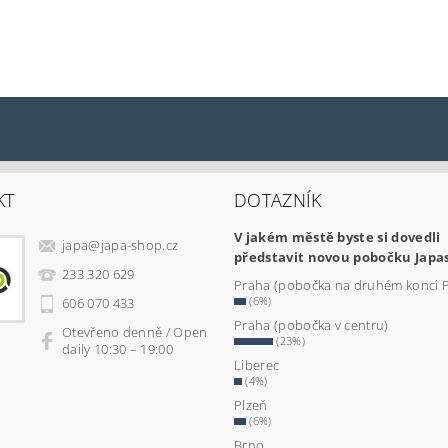
KT
DOTAZNÍK
V jakém městě byste si dovedli
japa
@
japa-shop.cz
představit novou pobočku Japa
233 320 629
Praha (pobočka na druhém konci 
(6%)
606 070 433
Praha (pobočka v centru)
Otevřeno denně / Open
(23%)
daily 10:30 – 19:00
Liberec
(4%)
Plzeň
(6%)
Brno