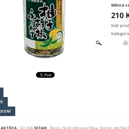
Měrná c
210 
Kód pro
Kategori
ZE
OCENÍ
LAKTÓZA
, Sůl, Bílý
SEZAM
, Škrob, Dýně, Mrkvová šťáva, Špenát, Mořské řa