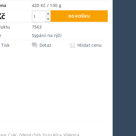
ena
420 Kč / 100 g
Kč
duktu
7563
e
Sypání na rýži
Tisk
Dotaz
Hlídat cenu
sy, Cukr, Zelené chilli, Yuzu kůra, Vláknina,