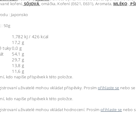
vané koření,
SÓJOVÁ
omáčka, Koření (E621, E631), Aromata,
MLÉKO
,
PŠ
odu : Japonsko
 : 50g
1,782 kJ / 426 kcal
17,2 g
 tuky
0,0 g
át
54,1 g
29,7 g
13,8 g
11,6 g
ní, kdo napíše příspěvek k této položce.
istrovaní uživatelé mohou vkládat příspěvky. Prosím
přihlaste se
nebo s
ní, kdo napíše příspěvek k této položce.
istrovaní uživatelé mohou vkládat hodnocení. Prosím
přihlaste se
nebo 