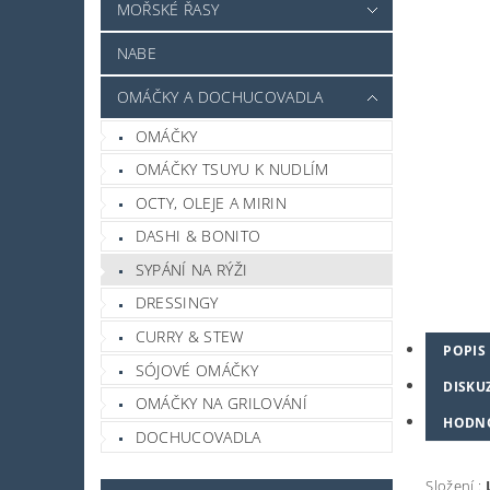
MOŘSKÉ ŘASY
NABE
OMÁČKY A DOCHUCOVADLA
OMÁČKY
OMÁČKY TSUYU K NUDLÍM
OCTY, OLEJE A MIRIN
DASHI & BONITO
SYPÁNÍ NA RÝŽI
DRESSINGY
CURRY & STEW
POPIS
SÓJOVÉ OMÁČKY
DISKU
OMÁČKY NA GRILOVÁNÍ
HODN
DOCHUCOVADLA
Složení :