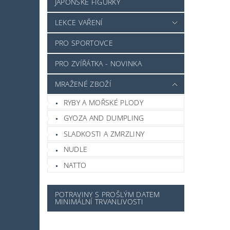
JAPONSKÉ FIGURKY
LEKCE VAŘENÍ
PRO SPORTOVCE
PRO ZVÍŘÁTKA - NOVINKA
MRAŽENÉ ZBOŽÍ
RYBY A MOŘSKÉ PLODY
GYOZA AND DUMPLING
SLADKOSTI A ZMRZLINY
NUDLE
NATTO
POTRAVINY S PROŠLÝM DATEM
MINIMÁLNÍ TRVANLIVOSTI