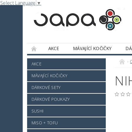
Select Language
▼
AKCE
MÁVAJÍCÍ KOČIČKY
DÁ
NABE
OMÁČKY A DOCHUCOVADLA
AKCE
SLADKOSTI A POCHUTINY
SAKE A JINÝ 
NI
MÁVAJÍCÍ KOČIČKY
JAPONSKÉ NÁDOBÍ
KOSMETIKA
O
DÁRKOVÉ SETY
PRO ZVÍŘÁTKA - NOVINKA
MRAŽENÉ ZB
DÁRKOVÉ POUKAZY
NAPIŠTE NÁM
KONTAKTY
DOPRAV
SUSHI
MISO + TOFU