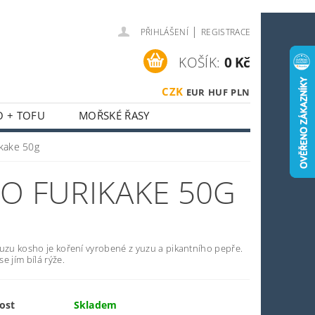
|
PŘIHLÁŠENÍ
REGISTRACE
KOŠÍK:
0 Kč
CZK
EUR
HUF
PLN
O + TOFU
MOŘSKÉ ŘASY
 + HOUBY
ikake 50g
ASIJSKÝ KOUTEK
O FURIKAKE 50G
O SPORTOVCE
OSTI
OBCHODNÍ PODMÍNKY
yuzu kosho je koření vyrobené z yuzu a pikantního pepře.
e jím bílá rýže.
ost
Skladem