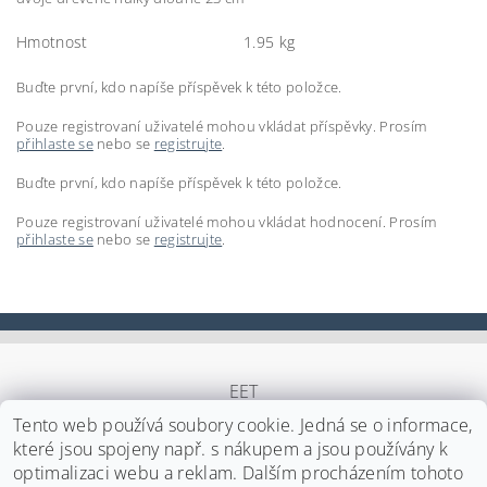
Hmotnost
1.95 kg
Buďte první, kdo napíše příspěvek k této položce.
Pouze registrovaní uživatelé mohou vkládat příspěvky. Prosím
přihlaste se
nebo se
registrujte
.
Buďte první, kdo napíše příspěvek k této položce.
Pouze registrovaní uživatelé mohou vkládat hodnocení. Prosím
přihlaste se
nebo se
registrujte
.
EET
Tento web používá soubory cookie. Jedná se o informace,
které jsou spojeny např. s nákupem a jsou používány k
optimalizaci webu a reklam. Dalším procházením tohoto
Upravit nastavení cookies
2026 ©
Japa Foods s.r.o.
, všechna práva vyhrazena