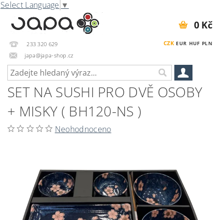
Select Language
▼
0 Kč
CZK
EUR
HUF
PLN
233 320 629
japa@japa-shop.cz
SET NA SUSHI PRO DVĚ OSOBY
+ MISKY ( BH120-NS )
Neohodnoceno