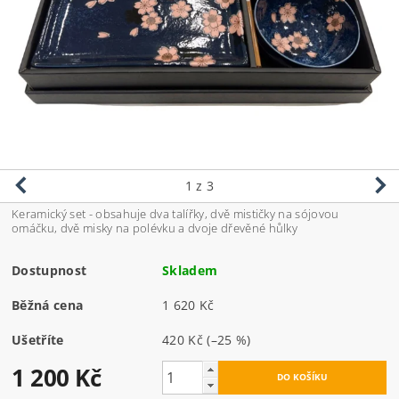
1
z 3
Keramický set - obsahuje dva talířky, dvě mističky na sójovou
omáčku, dvě misky na polévku a dvoje dřevěné hůlky
Dostupnost
Skladem
Běžná cena
1 620 Kč
Ušetříte
420 Kč
(–25 %)
1 200 Kč