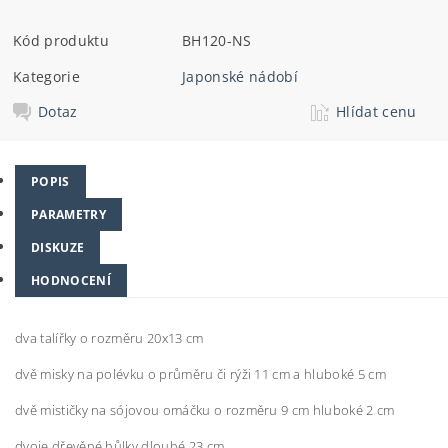
Kód produktu
BH120-NS
Kategorie
Japonské nádobí
Dotaz
Hlídat cenu
POPIS
PARAMETRY
DISKUZE
HODNOCENÍ
dva talířky o rozměru 20x13 cm
dvě misky na polévku o průměru či rýži 11 cm a hluboké 5 cm
dvě mističky na sójovou omáčku o rozměru 9 cm hluboké 2 cm
dvoje dřevěné hůlky dlouhé 23 cm