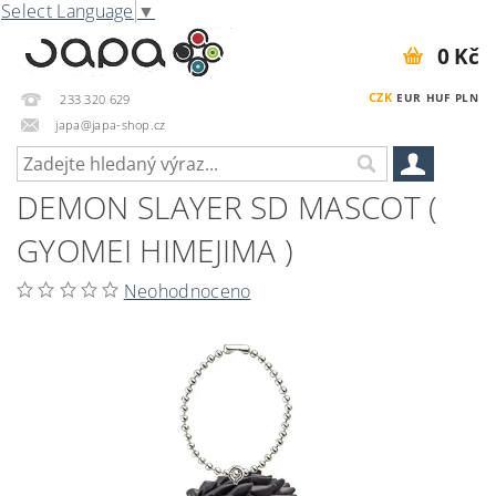
Select Language
▼
0 Kč
CZK
EUR
HUF
PLN
233 320 629
japa@japa-shop.cz
DEMON SLAYER SD MASCOT (
GYOMEI HIMEJIMA )
Neohodnoceno