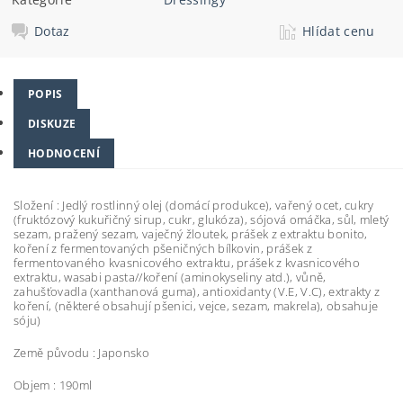
Dotaz
Hlídat cenu
POPIS
DISKUZE
HODNOCENÍ
Složení : Jedlý rostlinný olej (domácí produkce), vařený ocet, cukry
(fruktózový kukuřičný sirup, cukr, glukóza), sójová omáčka, sůl, mletý
sezam, pražený sezam, vaječný žloutek, prášek z extraktu bonito,
koření z fermentovaných pšeničných bílkovin, prášek z
fermentovaného kvasnicového extraktu, prášek z kvasnicového
extraktu, wasabi pasta//koření (aminokyseliny atd.), vůně,
zahušťovadla (xanthanová guma), antioxidanty (V.E, V.C), extrakty z
koření, (některé obsahují pšenici, vejce, sezam, makrela), obsahuje
sóju)
Země původu : Japonsko
Objem : 190ml