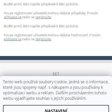
Buďte první, kdo napíše příspěvek k této položce.
Pouze registrovaní uživatelé mohou vkládat příspěvky. Prosím
přihlaste se
nebo se
registrujte
.
Buďte první, kdo napíše příspěvek k této položce.
Pouze registrovaní uživatelé mohou vkládat hodnocení. Prosím
přihlaste se
nebo se
registrujte
.
EET
Tento web používá soubory cookie. Jedná se o informace,
které jsou spojeny např. s nákupem a jsou používány k
optimalizaci webu a reklam. Dalším procházením tohoto
Upravit nastavení cookies
2026 ©
Japa Foods s.r.o.
, všechna práva vyhrazena
webu vyjadřujete souhlas s jejich používáním.
Vytvořil Shoptet
NASTAVENÍ