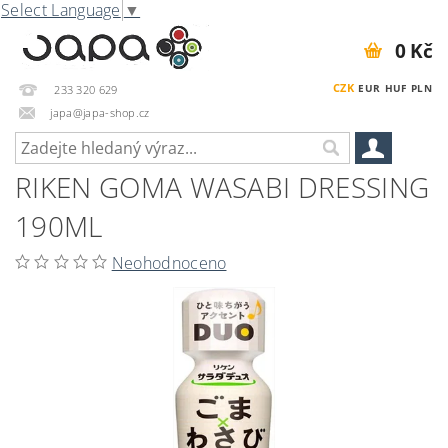
Select Language
▼
0 Kč
CZK
EUR
HUF
PLN
233 320 629
japa@japa-shop.cz
RIKEN GOMA WASABI DRESSING
190ML
Neohodnoceno