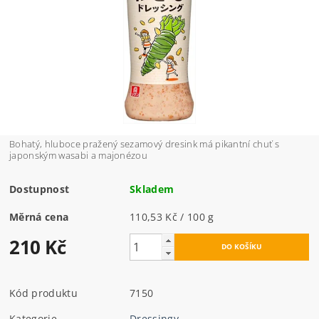
Bohatý, hluboce pražený sezamový dresink má pikantní chuť s
japonským wasabi a majonézou
Dostupnost
Skladem
Měrná cena
110,53 Kč / 100 g
210 Kč
Kód produktu
7150
Kategorie
Dressingy