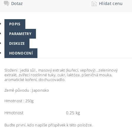
Dotaz
Hlídat cenu
POPIS
PARAMETRY
DISKUZE
HODNOCENÍ
Složení : jedlá sůl , masový extrakt (kuřecí, vepřový) , zeleninový
extrakt, zvířecí rostlinné tuky, cukr, laktóza, pšeničná mouka,
aromatické koření, dochucovadlo.
Země původu : Japonsko
Hmotnost : 250g
Hmotnost
0.25 kg
Buďte první, kdo napíše příspěvek k této položce.