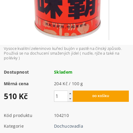
Vysoce kvalitní zeleninovo kuřecí bujón v pastě na čínský způsob.
Používá se na dochucení smažených jídel ( nudle, rýže a také na
polévky )
Dostupnost
Skladem
Měrná cena
204 Kč / 100 g
510 Kč
Kód produktu
104210
Kategorie
Dochucovadla