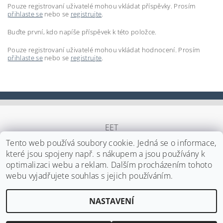
Pouze registrovaní uživatelé mohou vkládat příspěvky. Prosím
přihlaste se
nebo se
registrujte
.
Buďte první, kdo napíše příspěvek k této položce.
Pouze registrovaní uživatelé mohou vkládat hodnocení. Prosím
přihlaste se
nebo se
registrujte
.
EET
Tento web používá soubory cookie. Jedná se o informace,
které jsou spojeny např. s nákupem a jsou používány k
optimalizaci webu a reklam. Dalším procházením tohoto
Upravit nastavení cookies
2026 ©
Japa Foods s.r.o.
, všechna práva vyhrazena
webu vyjadřujete souhlas s jejich používáním.
Vytvořil Shoptet
NASTAVENÍ