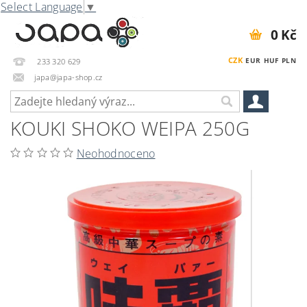
Select Language
▼
0 Kč
CZK
EUR
HUF
PLN
233 320 629
japa@japa-shop.cz
KOUKI SHOKO WEIPA 250G
Neohodnoceno