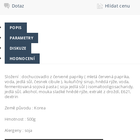
Dotaz
Hlídat cenu
POPIS
PARAMETRY
DISKUZE
HODNOCENÍ
Složení : dochucovadlo z červené papriky ( mletá červená paprika,
voda, jedlá sůl, česnek cibule ), kukuřičný sirup, hnědá rýže, voda,
fermentovaná sojová pasta ( soja jedlá sůl ) isomaltooligosacharidy,
jedlá sůl, alkohol, mouka sladké hnědé rýže, extrakt z droždí, E621,
dextrin
Země původu : Korea
Hmotnost : 500g
Alergeny : soja