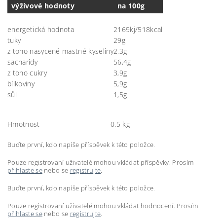
výživové hodnoty
na 100g
energetická hodnota
2169kj/518kcal
tuky
29g
z toho nasycené mastné kyseliny
2,3g
sacharidy
56,4g
z toho cukry
3,9g
bílkoviny
5,9g
sůl
1,5g
Hmotnost
0.5 kg
Buďte první, kdo napíše příspěvek k této položce.
Pouze registrovaní uživatelé mohou vkládat příspěvky. Prosím
přihlaste se
nebo se
registrujte
.
Buďte první, kdo napíše příspěvek k této položce.
Pouze registrovaní uživatelé mohou vkládat hodnocení. Prosím
přihlaste se
nebo se
registrujte
.