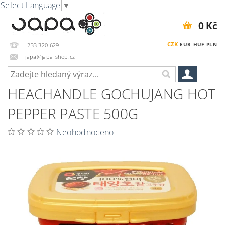
Select Language
▼
0 Kč
CZK
EUR
HUF
PLN
233 320 629
japa@japa-shop.cz
HEACHANDLE GOCHUJANG HOT
PEPPER PASTE 500G
Neohodnoceno