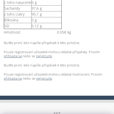
z toho nasycené
0 g
Sacharidy
97,6 g
z toho cukry
95,1 g
Bílkoviny
0 g
Sůl
0,12 g
Hmotnost
0.058 kg
Buďte první, kdo napíše příspěvek k této položce.
Pouze registrovaní uživatelé mohou vkládat příspěvky. Prosím
přihlaste se
nebo se
registrujte
.
Buďte první, kdo napíše příspěvek k této položce.
Pouze registrovaní uživatelé mohou vkládat hodnocení. Prosím
přihlaste se
nebo se
registrujte
.
EET