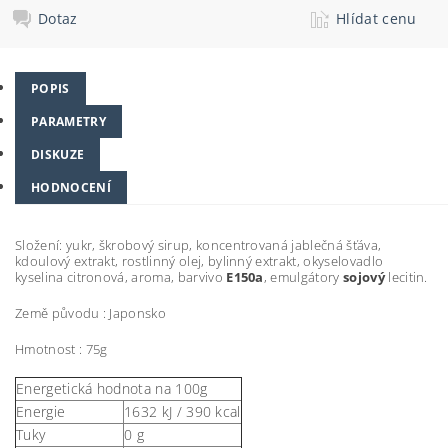
Dotaz
Hlídat cenu
POPIS
PARAMETRY
DISKUZE
HODNOCENÍ
Složení: yukr, škrobový sirup, koncentrovaná jablečná šťáva,
kdoulový extrakt, rostlinný olej, bylinný extrakt, okyselovadlo
kyselina citronová, aroma, barvivo
E150a
, emulgátory
sojový
lecitin.
Země původu : Japonsko
Hmotnost : 75g
Energetická hodnota na 100g
Energie
1632 kJ / 390 kcal
Tuky
0 g