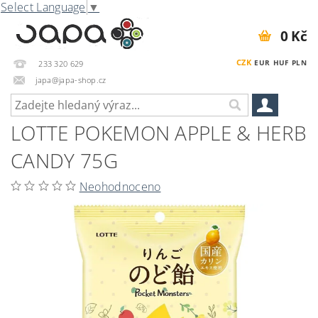
Select Language
▼
0 Kč
CZK
EUR
HUF
PLN
233 320 629
japa@japa-shop.cz
LOTTE POKEMON APPLE & HERB
CANDY 75G
Neohodnoceno