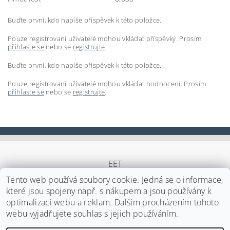
Buďte první, kdo napíše příspěvek k této položce.
Pouze registrovaní uživatelé mohou vkládat příspěvky. Prosím
přihlaste se
nebo se
registrujte
.
Buďte první, kdo napíše příspěvek k této položce.
Pouze registrovaní uživatelé mohou vkládat hodnocení. Prosím
přihlaste se
nebo se
registrujte
.
EET
Tento web používá soubory cookie. Jedná se o informace,
které jsou spojeny např. s nákupem a jsou používány k
optimalizaci webu a reklam. Dalším procházením tohoto
Upravit nastavení cookies
2026 ©
Japa Foods s.r.o.
, všechna práva vyhrazena
webu vyjadřujete souhlas s jejich používáním.
Vytvořil Shoptet