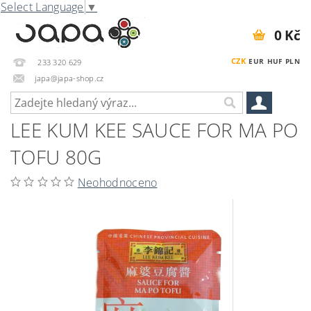
Select Language
▼
0 Kč
CZK
EUR
HUF
PLN
233 320 629
japa@japa-shop.cz
LEE KUM KEE SAUCE FOR MA PO
TOFU 80G
Neohodnoceno