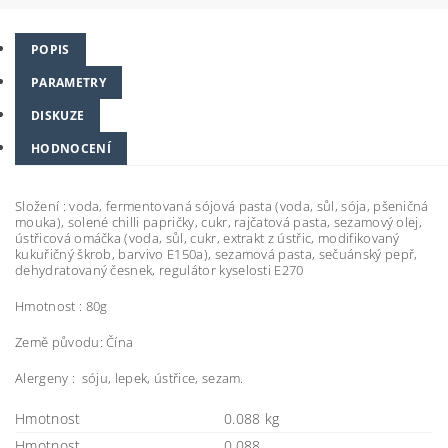
POPIS
PARAMETRY
DISKUZE
HODNOCENÍ
Složení : voda, fermentovaná sójová pasta (voda, sůl, sója, pšeničná
mouka), solené chilli papričky, cukr, rajčatová pasta, sezamový olej,
ústřicová omáčka (voda, sůl, cukr, extrakt z ústřic, modifikovaný
kukuřičný škrob, barvivo E150a), sezamová pasta, sečuánský pepř,
dehydratovaný česnek, regulátor kyselosti E270
Hmotnost : 80g
Země původu: Čína
Alergeny : sóju, lepek, ústřice, sezam.
Hmotnost
0.088 kg
Hmotnost
0,088