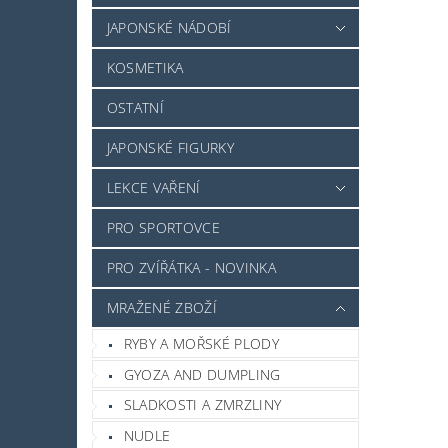
JAPONSKÉ NÁDOBÍ
KOSMETIKA
OSTATNÍ
JAPONSKÉ FIGURKY
LEKCE VAŘENÍ
PRO SPORTOVCE
PRO ZVÍŘÁTKA - NOVINKA
MRAŽENÉ ZBOŽÍ
RYBY A MOŘSKÉ PLODY
GYOZA AND DUMPLING
SLADKOSTI A ZMRZLINY
NUDLE