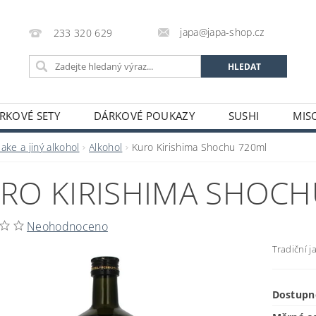
japa@japa-shop.cz
233 320 629
RKOVÉ SETY
DÁRKOVÉ POUKAZY
SUSHI
MIS
NUDLE A POLÉVKY
RÝŽE A OBILOVINY
ZELENINA
ake a jiný alkohol
Alkohol
Kuro Kirishima Shochu 720ml
ALKOHOL
NÁPOJE
ČAJE
SUŠENÉ POTRAVINY
RO KIRISHIMA SHOCH
STATNÍ
JAPONSKÉ FIGURKY
LEKCE VAŘENÍ
PR
OŽÍ
POTRAVINY S PROŠLÝM DATEM MINIMÁLNÍ TRVANLIV
Neohodnoceno
A A PLATBY
Tradiční 
Dostupn