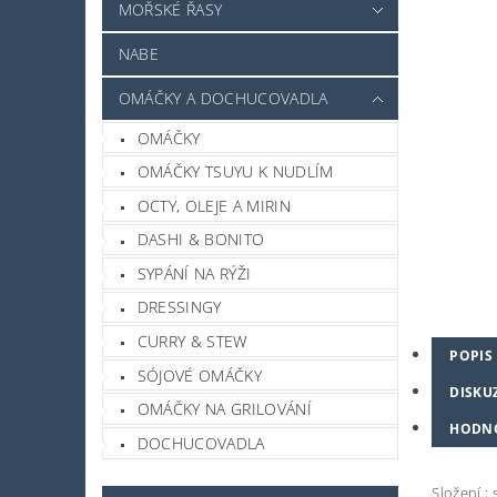
MOŘSKÉ ŘASY
NABE
OMÁČKY A DOCHUCOVADLA
OMÁČKY
OMÁČKY TSUYU K NUDLÍM
OCTY, OLEJE A MIRIN
DASHI & BONITO
SYPÁNÍ NA RÝŽI
DRESSINGY
CURRY & STEW
POPIS
SÓJOVÉ OMÁČKY
DISKU
OMÁČKY NA GRILOVÁNÍ
HODN
DOCHUCOVADLA
Složení :