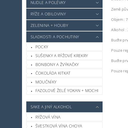
NUDLE A POLÉVKY
Země pův
RÝŽE A OBILOVINY
Objem : 
ZELENINA + HOUBY
Alkohol :
SLADKOSTI A POCHUTINY
Buďte prv
POCKY
Pouze reg
SUŠENKY A RÝŽOVÉ KREKRY
Buďte prv
BONBONY A ŽVÝKAČKY
Pouze reg
ČOKOLÁDA KITKAT
MOUČNÍKY
FAZOLOVÉ ŽELÉ YOKAN + MOCHI
SAKE A JINÝ ALKOHOL
RÝŽOVÁ VÍNA
ŠVESTKOVÁ VÍNA CHOYA