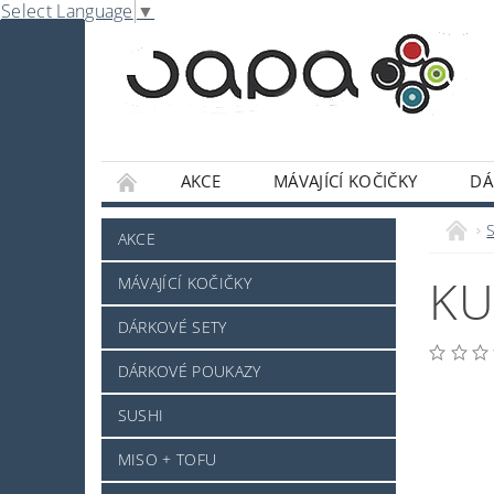
Select Language
▼
AKCE
MÁVAJÍCÍ KOČIČKY
DÁ
NABE
OMÁČKY A DOCHUCOVADLA
S
AKCE
SLADKOSTI A POCHUTINY
SAKE A JINÝ 
KU
MÁVAJÍCÍ KOČIČKY
JAPONSKÉ NÁDOBÍ
KOSMETIKA
O
DÁRKOVÉ SETY
PRO ZVÍŘÁTKA - NOVINKA
MRAŽENÉ ZB
DÁRKOVÉ POUKAZY
NAPIŠTE NÁM
KONTAKTY
DOPRAV
SUSHI
MISO + TOFU