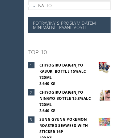
NATTO
POTRAVINY S PROŠLÝM DATEM
MINIMÁLNÍ TRVANLIVOSTI
TOP 10
CHIYOGIKU DAIGINJYO
KABUKI BOTTLE 15%ALC
720ML
3 640 Kč
CHIYOGIKU DAIGINJYO
NINGYO BOTTLE 15,8%ALC
720ML
3 640 Kč
SUNG GYUNG POKEMON
ROASTED SEAWEED WITH
STICKER 16P
490 Kč