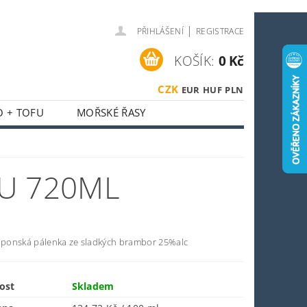
|
PŘIHLÁŠENÍ
REGISTRACE
KOŠÍK:
0 Kč
CZK
EUR
HUF
PLN
O + TOFU
MOŘSKÉ ŘASY
 + HOUBY
ASIJSKÝ KOUTEK
U 720ML
O SPORTOVCE
OSTI
OBCHODNÍ PODMÍNKY
japonská pálenka ze sladkých brambor 25%alc
ost
Skladem