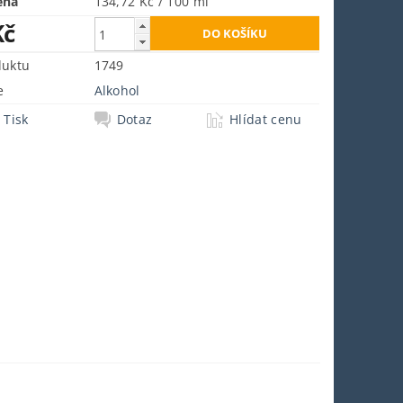
ena
134,72 Kč / 100 ml
Kč
duktu
1749
e
Alkohol
Tisk
Dotaz
Hlídat cenu