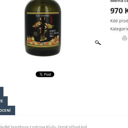
Měrná c
970 
Kód pro
Kategori
ZE
OCENÍ
 sladké brambora z ostrova Kjušu, černé rýžové koji