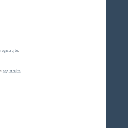
e
registrujte
.
se
registrujte
.