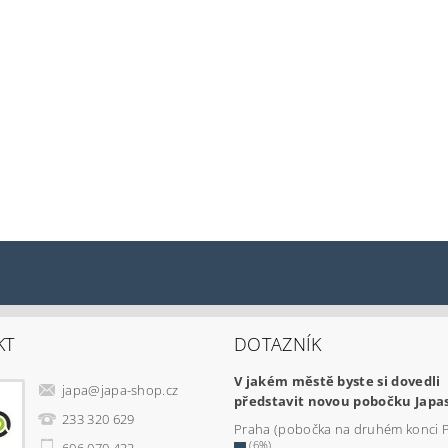
KT
DOTAZNÍK
V jakém městě byste si dovedli
japa
@
japa-shop.cz
představit novou pobočku Japa
233 320 629
Praha (pobočka na druhém konci 
(6%)
606 070 433