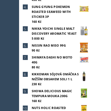
SUNG GYUNG POKEMON
ROASTED SEAWEED WITH
STICKER 3P
160 Kč
NIKKA YOICHI SINGLE MALT
DISCOVERY AROMATIC YEAST
5 800 Kč
NISSIN RAO MISO 99G
90 Kč
SHIMAYA DASHI NO MOTO
40G
80 Kč
KIKKOMAN SÓJOVÁ OMÁČKA S
NIŽŠÍM OBSAHEM SOLI 1 L
230 Kč
SHOWA DELICIOUS MAGIC
TEMPURA MOUKA 200G
160 Kč
NUTS HOLIC ROASTED