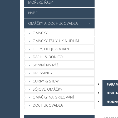
MOŘSKÉ ŘASY
NABE
OMÁČKY A DOCHUCOVADLA
OMÁČKY
OMÁČKY TSUYU K NUDLÍM
OCTY, OLEJE A MIRIN
DASHI & BONITO
SYPÁNÍ NA RÝŽI
DRESSINGY
CURRY & STEW
PARAM
SÓJOVÉ OMÁČKY
DISKU
OMÁČKY NA GRILOVÁNÍ
HODN
DOCHUCOVADLA