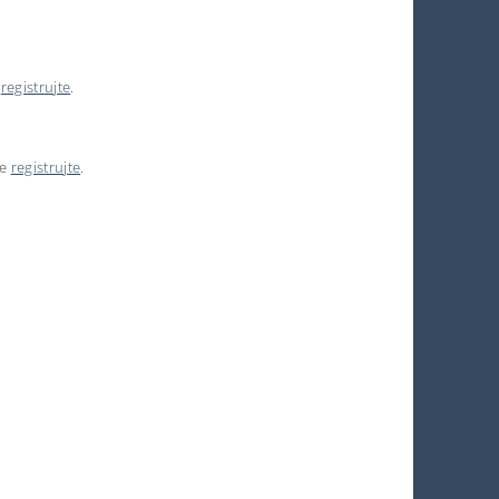
e
registrujte
.
se
registrujte
.