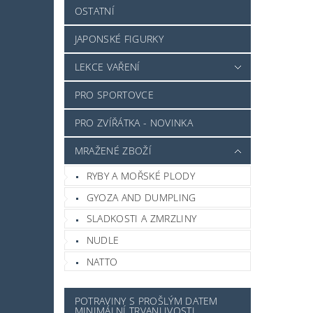
OSTATNÍ
JAPONSKÉ FIGURKY
LEKCE VAŘENÍ
PRO SPORTOVCE
PRO ZVÍŘÁTKA - NOVINKA
MRAŽENÉ ZBOŽÍ
RYBY A MOŘSKÉ PLODY
GYOZA AND DUMPLING
SLADKOSTI A ZMRZLINY
NUDLE
NATTO
POTRAVINY S PROŠLÝM DATEM
MINIMÁLNÍ TRVANLIVOSTI