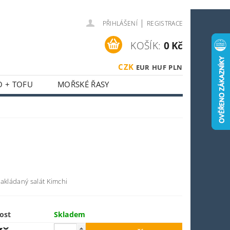
|
PŘIHLÁŠENÍ
REGISTRACE
KOŠÍK:
0 Kč
CZK
EUR
HUF
PLN
O + TOFU
MOŘSKÉ ŘASY
 + HOUBY
ASIJSKÝ KOUTEK
O SPORTOVCE
OSTI
OBCHODNÍ PODMÍNKY
nakládaný salát Kimchi
ost
Skladem