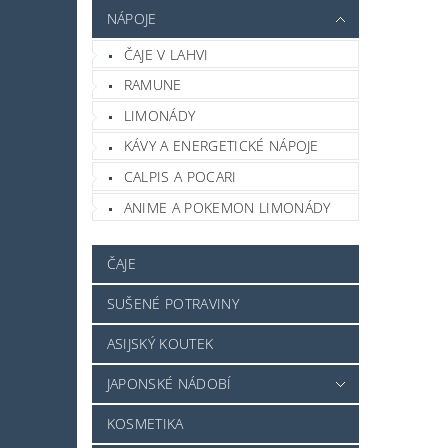
NÁPOJE
ČAJE V LAHVI
RAMUNE
LIMONÁDY
KÁVY A ENERGETICKÉ NÁPOJE
CALPIS A POCARI
ANIME A POKEMON LIMONÁDY
ČAJE
SUŠENÉ POTRAVINY
ASIJSKÝ KOUTEK
JAPONSKÉ NÁDOBÍ
KOSMETIKA