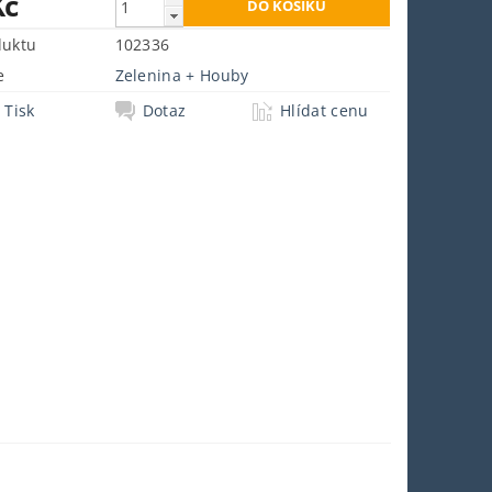
Kč
duktu
102336
e
Zelenina + Houby
Tisk
Dotaz
Hlídat cenu