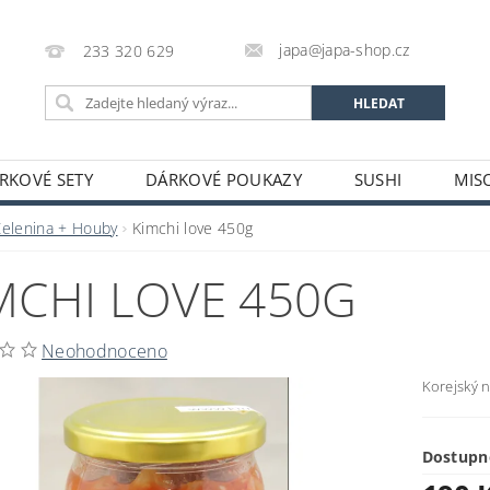
japa@japa-shop.cz
233 320 629
RKOVÉ SETY
DÁRKOVÉ POUKAZY
SUSHI
MIS
NUDLE A POLÉVKY
RÝŽE A OBILOVINY
ZELENINA
Zelenina + Houby
Kimchi love 450g
ALKOHOL
NÁPOJE
ČAJE
SUŠENÉ POTRAVINY
MCHI LOVE 450G
STATNÍ
JAPONSKÉ FIGURKY
LEKCE VAŘENÍ
PR
OŽÍ
POTRAVINY S PROŠLÝM DATEM MINIMÁLNÍ TRVANLIV
Neohodnoceno
A A PLATBY
Korejský 
Dostupn