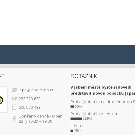
KT
DOTAZNÍK
V jakém městě byste si dovedli
japa
@
japa-shop.cz
představit novou pobočku Japa
233 320 629
Praha (pobočka na druhém konci 
(6%)
606 070 433
Praha (pobočka v centru)
Otevřeno denně / Open
(23%)
daily 10:30 – 19:00
Liberec
(4%)