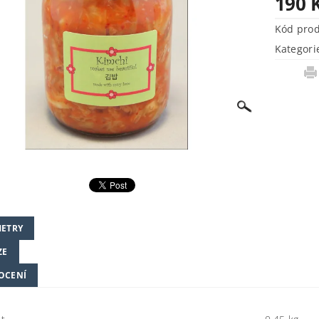
190 
Kód pro
Kategori
ETRY
ZE
OCENÍ