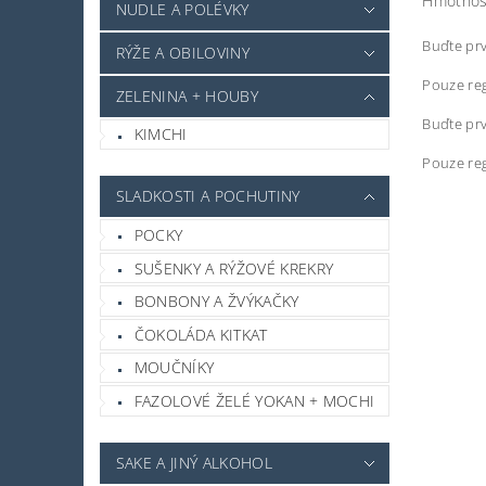
Hmotnos
NUDLE A POLÉVKY
Buďte prv
RÝŽE A OBILOVINY
Pouze reg
ZELENINA + HOUBY
Buďte prv
KIMCHI
Pouze reg
SLADKOSTI A POCHUTINY
POCKY
SUŠENKY A RÝŽOVÉ KREKRY
BONBONY A ŽVÝKAČKY
ČOKOLÁDA KITKAT
MOUČNÍKY
FAZOLOVÉ ŽELÉ YOKAN + MOCHI
SAKE A JINÝ ALKOHOL