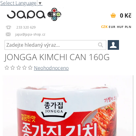
Select Language
▼
0 Kč
CZK
EUR
HUF
PLN
233 320 629
japa@japa-shop.cz
JONGGA KIMCHI CAN 160G
Neohodnoceno