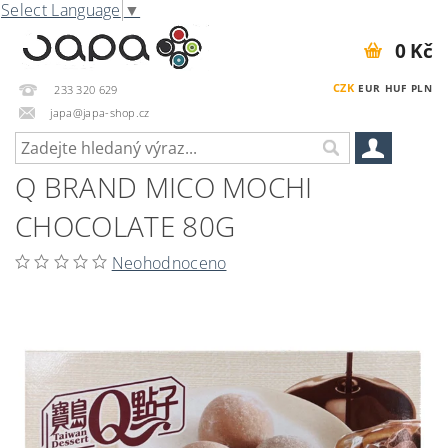
Select Language
▼
0 Kč
CZK
EUR
HUF
PLN
233 320 629
japa@japa-shop.cz
Q BRAND MICO MOCHI
CHOCOLATE 80G
Neohodnoceno