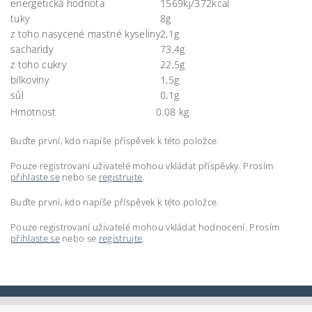
energetická hodnota
1569kj/372kcal
tuky
8g
z toho nasycené mastné kyseliny
2,1g
sacharidy
73,4g
z toho cukry
22,5g
bílkoviny
1,5g
sůl
0,1g
Hmotnost
0.08 kg
Buďte první, kdo napíše příspěvek k této položce.
Pouze registrovaní uživatelé mohou vkládat příspěvky. Prosím
přihlaste se
nebo se
registrujte
.
Buďte první, kdo napíše příspěvek k této položce.
Pouze registrovaní uživatelé mohou vkládat hodnocení. Prosím
přihlaste se
nebo se
registrujte
.