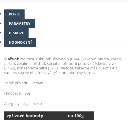
POPIS
PARAMETRY
DISKUZE
HODNOCENÍ
Složení:
m
altóza, cukr, zahušťovadlo (E144), kakaová hmota
, kakao,
pektin, želatina, příchuť, sorbitol, přírodní potravinářské barvivo
(E162), konzervační látka (E200, maltóza, kakaové máslo, extrakt z
vanilky, sojový olej, lepkavá rýže, bramborový škrob,
Země původu : Taiwan
Hmotnost : 80g
Alergeny : soja, mléko
výživové hodnoty
na 100g