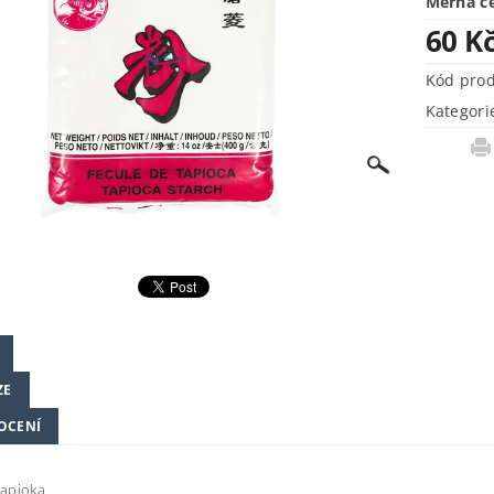
Měrná c
60 K
Kód pro
Kategori
ZE
OCENÍ
tapioka