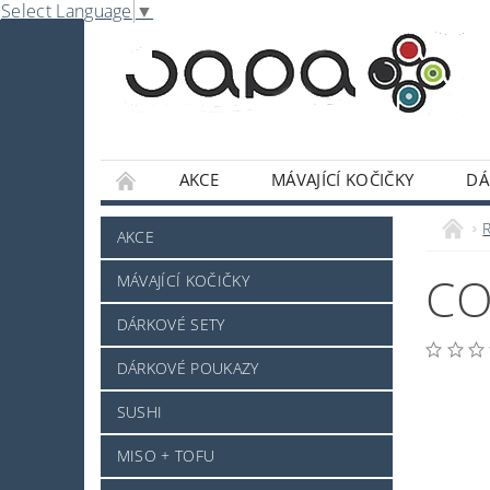
Select Language
▼
AKCE
MÁVAJÍCÍ KOČIČKY
DÁ
NABE
OMÁČKY A DOCHUCOVADLA
R
AKCE
SLADKOSTI A POCHUTINY
SAKE A JINÝ 
CO
MÁVAJÍCÍ KOČIČKY
JAPONSKÉ NÁDOBÍ
KOSMETIKA
O
DÁRKOVÉ SETY
PRO ZVÍŘÁTKA - NOVINKA
MRAŽENÉ ZB
DÁRKOVÉ POUKAZY
NAPIŠTE NÁM
KONTAKTY
DOPRAV
SUSHI
MISO + TOFU