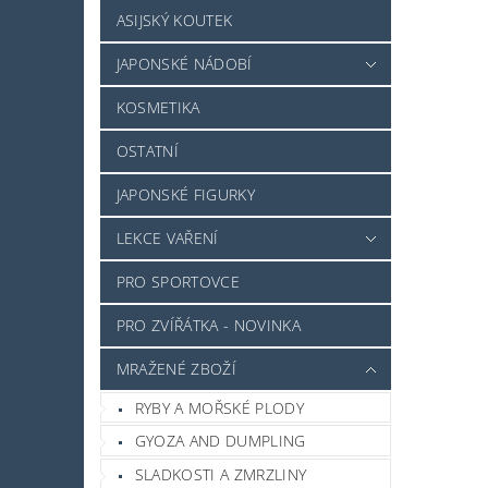
ASIJSKÝ KOUTEK
JAPONSKÉ NÁDOBÍ
KOSMETIKA
OSTATNÍ
JAPONSKÉ FIGURKY
LEKCE VAŘENÍ
PRO SPORTOVCE
PRO ZVÍŘÁTKA - NOVINKA
MRAŽENÉ ZBOŽÍ
RYBY A MOŘSKÉ PLODY
GYOZA AND DUMPLING
SLADKOSTI A ZMRZLINY