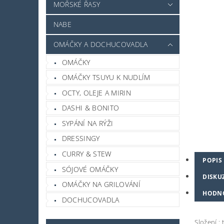
MOŘSKÉ ŘASY
NABE
OMÁČKY A DOCHUCOVADLA
OMÁČKY
OMÁČKY TSUYU K NUDLÍM
OCTY, OLEJE A MIRIN
DASHI & BONITO
SYPÁNÍ NA RÝŽI
DRESSINGY
CURRY & STEW
POPIS
SÓJOVÉ OMÁČKY
DISKU
OMÁČKY NA GRILOVÁNÍ
HODN
DOCHUCOVADLA
Složení : 