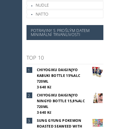
NUDLE
NATTO
POTRAVINY S PROŠLÝM DATEM
MINIMÁLNÍ TRVANLIVOSTI
TOP 10
CHIYOGIKU DAIGINJYO
KABUKI BOTTLE 15%ALC
720ML
3 640 Kč
CHIYOGIKU DAIGINJYO
NINGYO BOTTLE 15,8%ALC
720ML
3 640 Kč
SUNG GYUNG POKEMON
ROASTED SEAWEED WITH