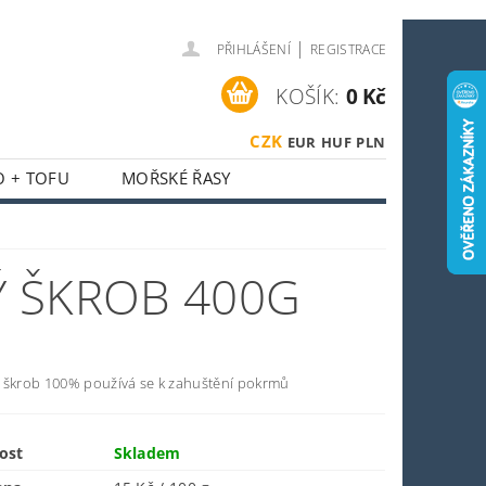
|
PŘIHLÁŠENÍ
REGISTRACE
KOŠÍK:
0 Kč
CZK
EUR
HUF
PLN
O + TOFU
MOŘSKÉ ŘASY
 + HOUBY
ASIJSKÝ KOUTEK
 ŠKROB 400G
O SPORTOVCE
OSTI
OBCHODNÍ PODMÍNKY
 škrob 100% používá se k zahuštění pokrmů
ost
Skladem