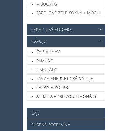
MOUČNÍKY
FAZOLOVÉ ŽELÉ YOKAN + MOCHI
SAKE A JINÝ ALKOHOL
NÁPOJE
ČAJE V LAHVI
RAMUNE
LIMONÁDY
KÁVY A ENERGETICKÉ NÁPOJE
CALPIS A POCARI
ANIME A POKEMON LIMONÁDY
ČAJE
SUŠENÉ POTRAVINY