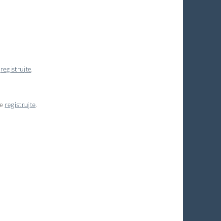
e
registrujte
.
se
registrujte
.