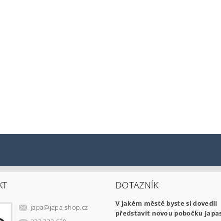
KT
DOTAZNÍK
V jakém městě byste si dovedli
japa
@
japa-shop.cz
představit novou pobočku Japa