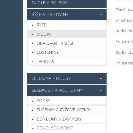
NUDLE A POLÉVKY
Země pův
RÝŽE A OBILOVINY
Hmotnost
RÝŽE
Buďte prv
MOUKY
Pouze reg
OBALOVACÍ SMĚSI
LUŠTĚNINY
Buďte prv
TAPIOCA
Pouze reg
ZELENINA + HOUBY
SLADKOSTI A POCHUTINY
POCKY
SUŠENKY A RÝŽOVÉ KREKRY
BONBONY A ŽVÝKAČKY
ČOKOLÁDA KITKAT