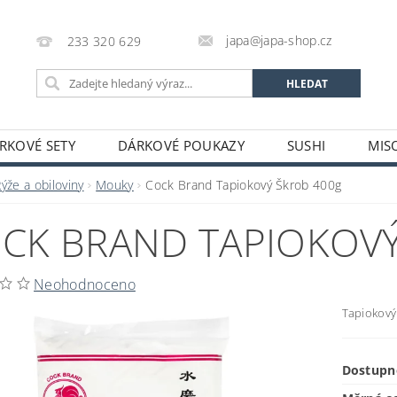
japa@japa-shop.cz
233 320 629
RKOVÉ SETY
DÁRKOVÉ POUKAZY
SUSHI
MIS
NUDLE A POLÉVKY
RÝŽE A OBILOVINY
ZELENINA
ýže a obiloviny
Mouky
Cock Brand Tapiokový Škrob 400g
ALKOHOL
NÁPOJE
ČAJE
SUŠENÉ POTRAVINY
CK BRAND TAPIOKOVÝ
STATNÍ
JAPONSKÉ FIGURKY
LEKCE VAŘENÍ
PR
OŽÍ
POTRAVINY S PROŠLÝM DATEM MINIMÁLNÍ TRVANLIV
Neohodnoceno
A A PLATBY
Tapiokový
Dostupn