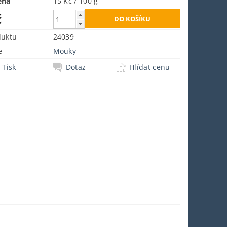
ena
15 Kč / 100 g
č
duktu
24039
e
Mouky
Tisk
Dotaz
Hlídat cenu