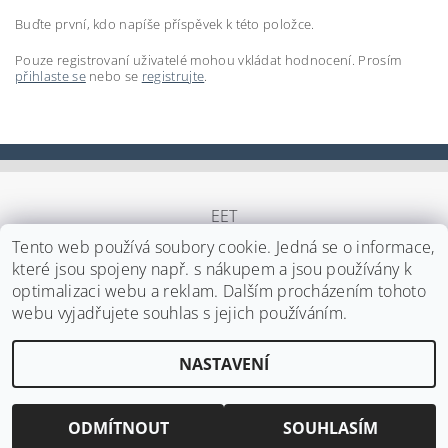
Buďte první, kdo napíše příspěvek k této položce.
Pouze registrovaní uživatelé mohou vkládat hodnocení. Prosím
přihlaste se
nebo se
registrujte
.
EET
Tento web používá soubory cookie. Jedná se o informace,
které jsou spojeny např. s nákupem a jsou používány k
optimalizaci webu a reklam. Dalším procházením tohoto
Upravit nastavení cookies
2026 ©
Japa Foods s.r.o.
, všechna práva vyhrazena
webu vyjadřujete souhlas s jejich používáním.
Vytvořil Shoptet
NASTAVENÍ
ODMÍTNOUT
SOUHLASÍM