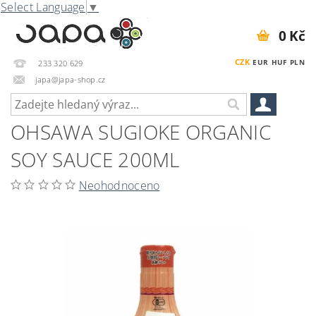
Select Language
▼
0 Kč
CZK
EUR
HUF
PLN
233 320 629
japa@japa-shop.cz
OHSAWA SUGIOKE ORGANIC
SOY SAUCE 200ML
Neohodnoceno