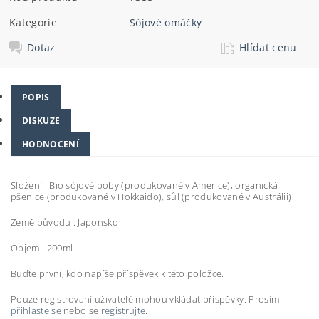
Kategorie
Sójové omáčky
Dotaz
Hlídat cenu
POPIS
DISKUZE
HODNOCENÍ
Složení :
Bio sójové boby (produkované v Americe), organická
pšenice (produkované v Hokkaido), sůl (produkované v Austrálii)
Země původu : Japonsko
Objem : 200ml
Buďte první, kdo napíše příspěvek k této položce.
Pouze registrovaní uživatelé mohou vkládat příspěvky. Prosím
přihlaste se
nebo se
registrujte
.