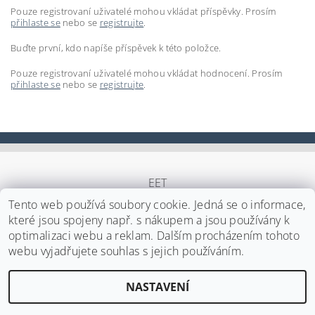
Pouze registrovaní uživatelé mohou vkládat příspěvky. Prosím
přihlaste se
nebo se
registrujte
.
Buďte první, kdo napíše příspěvek k této položce.
Pouze registrovaní uživatelé mohou vkládat hodnocení. Prosím
přihlaste se
nebo se
registrujte
.
EET
Tento web používá soubory cookie. Jedná se o informace,
které jsou spojeny např. s nákupem a jsou používány k
optimalizaci webu a reklam. Dalším procházením tohoto
Upravit nastavení cookies
2026 ©
Japa Foods s.r.o.
, všechna práva vyhrazena
webu vyjadřujete souhlas s jejich používáním.
Vytvořil Shoptet
NASTAVENÍ