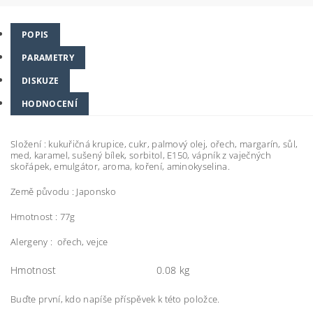
POPIS
PARAMETRY
DISKUZE
HODNOCENÍ
Složení : kukuřičná krupice, cukr, palmový olej, ořech, margarín, sůl,
med, karamel, sušený bílek, sorbitol, E150, vápník z vaječných
skořápek, emulgátor, aroma, koření, aminokyselina.
Země původu : Japonsko
Hmotnost : 77g
Alergeny : ořech, vejce
Hmotnost
0.08 kg
Buďte první, kdo napíše příspěvek k této položce.