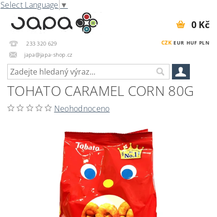
Select Language
▼
0 Kč
CZK
EUR
HUF
PLN
233 320 629
japa@japa-shop.cz
TOHATO CARAMEL CORN 80G
Neohodnoceno