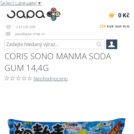
Select Language
▼
0 Kč
CZK
EUR
HUF
PLN
233 320 629
japa@japa-shop.cz
CORIS SONO MANMA SODA
GUM 14,4G
Neohodnoceno