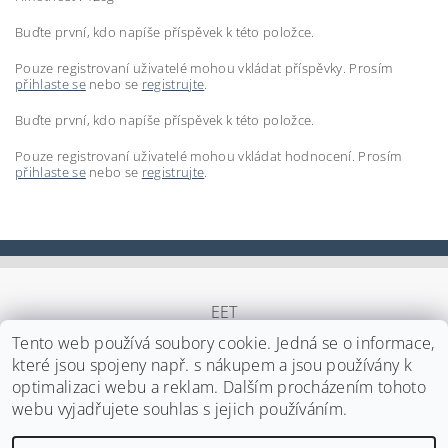
Buďte první, kdo napíše příspěvek k této položce.
Pouze registrovaní uživatelé mohou vkládat příspěvky. Prosím
přihlaste se
nebo se
registrujte
.
Buďte první, kdo napíše příspěvek k této položce.
Pouze registrovaní uživatelé mohou vkládat hodnocení. Prosím
přihlaste se
nebo se
registrujte
.
EET
Tento web používá soubory cookie. Jedná se o informace,
které jsou spojeny např. s nákupem a jsou používány k
optimalizaci webu a reklam. Dalším procházením tohoto
Upravit nastavení cookies
2026 ©
Japa Foods s.r.o.
, všechna práva vyhrazena
webu vyjadřujete souhlas s jejich používáním.
Vytvořil Shoptet