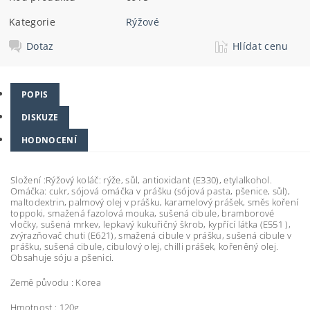
Kategorie
Rýžové
Dotaz
Hlídat cenu
POPIS
DISKUZE
HODNOCENÍ
Složení :
Rýžový koláč: rýže, sůl, antioxidant (E330), etylalkohol.
Omáčka: cukr, sójová omáčka v prášku (sójová pasta, pšenice, sůl),
maltodextrin, palmový olej v prášku, karamelový prášek, směs koření
toppoki, smažená fazolová mouka, sušená cibule, bramborové
vločky, sušená mrkev, lepkavý kukuřičný škrob, kypřící látka (E551 ),
zvýrazňovač chuti (E621), smažená cibule v prášku, sušená cibule v
prášku, sušená cibule, cibulový olej, chilli prášek, kořeněný olej.
Obsahuje sóju a pšenici.
Země původu : Korea
Hmotnost : 120g