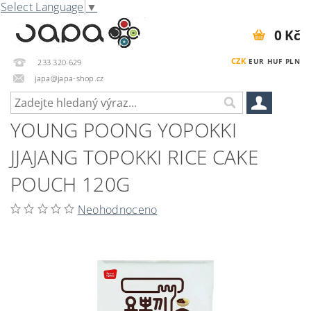
Select Language
▼
0 Kč
CZK
EUR
HUF
PLN
233 320 629
japa@japa-shop.cz
YOUNG POONG YOPOKKI
JJAJANG TOPOKKI RICE CAKE
POUCH 120G
Neohodnoceno