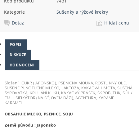
Kód produktu
7431
Kategorie
Sušenky a rýžové krekry
Dotaz
Hlídat cenu
POPIS
DISKUZE
HODNOCENÍ
Složení :
CUKR (JAPONSKO), PŠENIČNÁ MOUKA, ROSTLINNÝ OLEJ,
SUŠENÉ PLNOTUČNÉ MLÉKO, LAKTÓZA, KAKAOVÁ HMOTA, SUŠENÁ
SYROVATKA, KRUHÁNÍ KUKU, KAKAOVÝ PRÁŠEK, ŠKROB, TUK, SŮL /
EMULSIFIKÁTOR (NA SÓJOVÉM BÁZI), AGENTURA, KARAMEL,
KARAMEL
OBSAHUJE MLÉKO, PŠENICE, SÓJU
Země původu : Japonsko