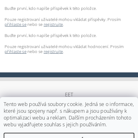
Buďte první, kdo napíše příspěvek k této položce.
Pouze registrovaní uživatelé mohou vkládat příspěvky. Prosím
přihlaste se
nebo se
registrujte
.
Buďte první, kdo napíše příspěvek k této položce.
Pouze registrovaní uživatelé mohou vkládat hodnocení. Prosím
přihlaste se
nebo se
registrujte
.
EET
Tento web používá soubory cookie. Jedná se o informace,
které jsou spojeny např. s nákupem a jsou používány k
optimalizaci webu a reklam. Dalším procházením tohoto
Upravit nastavení cookies
2026 ©
Japa Foods s.r.o.
, všechna práva vyhrazena
webu vyjadřujete souhlas s jejich používáním.
Vytvořil Shoptet