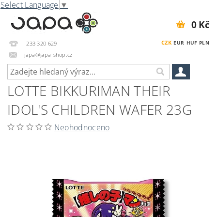
Select Language
▼
0 Kč
CZK
EUR
HUF
PLN
233 320 629
japa@japa-shop.cz
LOTTE BIKKURIMAN THEIR
IDOL'S CHILDREN WAFER 23G
Neohodnoceno