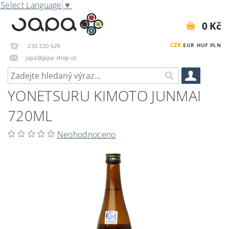
Select Language
▼
0 Kč
CZK
EUR
HUF
PLN
233 320 629
japa@japa-shop.cz
YONETSURU KIMOTO JUNMAI
720ML
Neohodnoceno