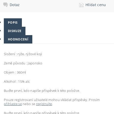
Dotaz
Hlídat cenu
POPIS
DISKUZE
HODNOCENÍ
Složení : rýže, rýžové koji
Země původu : Japonsko
Objem : 360ml
Alkohol : 15% alc
Buďte první, kdo napíše příspěvek k této položce.
Pouze registrovaní uživatelé mohou vkládat příspěvky. Prosím
přihlaste se
nebo se
registrujte
.
Buďte první, kdo napíše příspěvek k této položce.