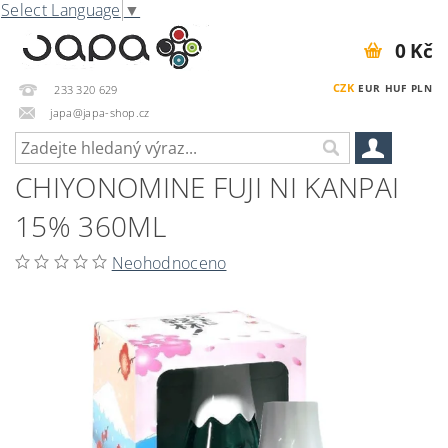
Select Language
▼
0 Kč
CZK
EUR
HUF
PLN
233 320 629
japa@japa-shop.cz
CHIYONOMINE FUJI NI KANPAI
15% 360ML
Neohodnoceno