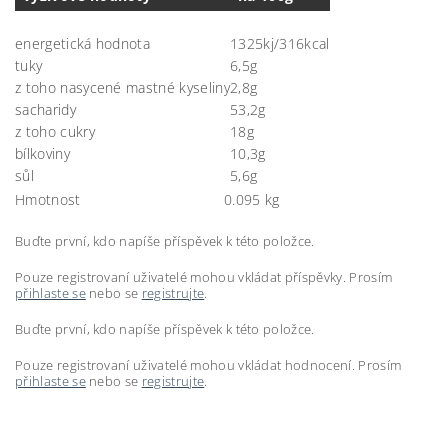
energetická hodnota
1325kj/316kcal
tuky
6,5g
z toho nasycené mastné kyseliny
2,8g
sacharidy
53,2g
z toho cukry
18g
bílkoviny
10,3g
sůl
5,6g
Hmotnost
0.095 kg
Buďte první, kdo napíše příspěvek k této položce.
Pouze registrovaní uživatelé mohou vkládat příspěvky. Prosím
přihlaste se
nebo se
registrujte
.
Buďte první, kdo napíše příspěvek k této položce.
Pouze registrovaní uživatelé mohou vkládat hodnocení. Prosím
přihlaste se
nebo se
registrujte
.