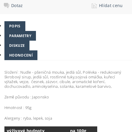
Dotaz
Hlídat cenu
POPIS
PARAMETRY
DISKUZE
HODNOCENÍ
Složení : Nudle - pšeničná mouka, jedlá sůl, Polévka - redukovaný
škrobový sirup, jedlá sůl, rostlinné tuky,sojová omáčka, kuřecí
výtažek, vejce, česnek, zázvor, cibule, aromatické koření,
dochucovadlo, aminokyselina, solanka, karamelové barvivo,
Země původu : Japonsko
Hmotnost : 95g
Alergeny : ryba, lepek, soja
výživové hodnoty
na 100g