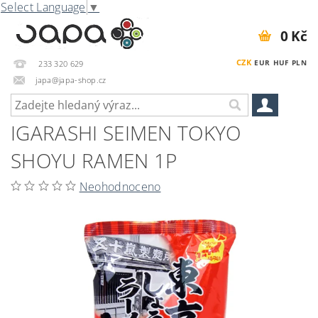
Select Language
▼
0 Kč
CZK
EUR
HUF
PLN
233 320 629
japa@japa-shop.cz
IGARASHI SEIMEN TOKYO
SHOYU RAMEN 1P
Neohodnoceno