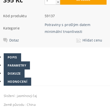
395 Kč
Kód produktu
59137
Potraviny s prošlým datem
Kategorie
minimální trvanlivosti
Dotaz
Hlídat cenu
POPIS
PARAMETRY
DISKUZE
HODNOCENÍ
Složení : jasmínový čaj
Země původu : China