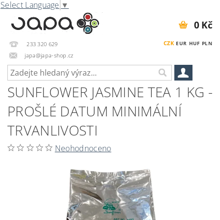
Select Language
▼
0 Kč
CZK
EUR
HUF
PLN
233 320 629
japa@japa-shop.cz
SUNFLOWER JASMINE TEA 1 KG -
PROŠLÉ DATUM MINIMÁLNÍ
TRVANLIVOSTI
Neohodnoceno