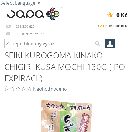
Select Language
▼
0 Kč
CZK
EUR
HUF
PLN
233 320 629
japa@japa-shop.cz
SEIKI KUROGOMA KINAKO
CHIGIRI KUSA MOCHI 130G ( PO
EXPIRACI )
Neohodnoceno