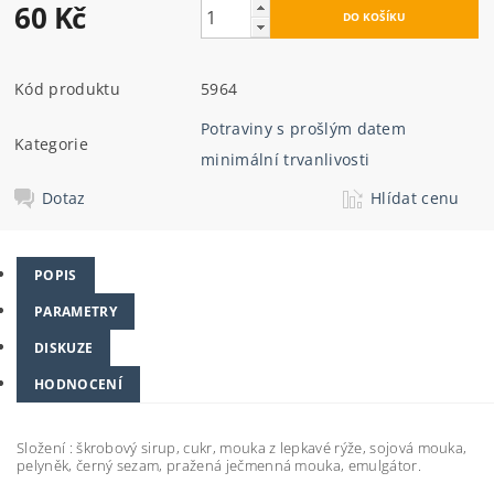
60 Kč
Kód produktu
5964
Potraviny s prošlým datem
Kategorie
minimální trvanlivosti
Dotaz
Hlídat cenu
POPIS
PARAMETRY
DISKUZE
HODNOCENÍ
Složení : škrobový sirup, cukr, mouka z lepkavé rýže, sojová mouka,
pelyněk, černý sezam, pražená ječmenná mouka, emulgátor.