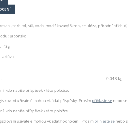
OCENÍ
 wasabi, sorbitol, sůl, voda, modifikovaný škrob, celulóza, přírodní příchu
odu : Japonsko
 : 43g
: laktóza
t
0.043 kg
ní, kdo napíše příspěvek k této položce.
istrovaní uživatelé mohou vkládat příspěvky. Prosím
přihlaste se
nebo s
ní, kdo napíše příspěvek k této položce.
istrovaní uživatelé mohou vkládat hodnocení. Prosím
přihlaste se
nebo 