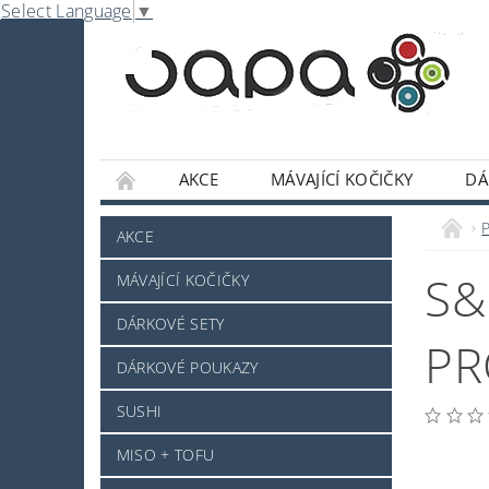
Select Language
▼
AKCE
MÁVAJÍCÍ KOČIČKY
DÁ
NABE
OMÁČKY A DOCHUCOVADLA
P
AKCE
SLADKOSTI A POCHUTINY
SAKE A JINÝ 
S&
MÁVAJÍCÍ KOČIČKY
JAPONSKÉ NÁDOBÍ
KOSMETIKA
O
DÁRKOVÉ SETY
PRO ZVÍŘÁTKA - NOVINKA
MRAŽENÉ ZB
PR
DÁRKOVÉ POUKAZY
NAPIŠTE NÁM
KONTAKTY
DOPRAV
SUSHI
MISO + TOFU