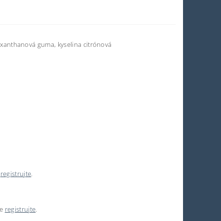
ť, xanthanová guma, kyselina citrónová
e
registrujte
.
se
registrujte
.