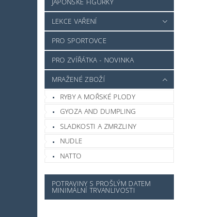
JAPONSKÉ FIGURKY
LEKCE VAŘENÍ
PRO SPORTOVCE
PRO ZVÍŘÁTKA - NOVINKA
MRAŽENÉ ZBOŽÍ
RYBY A MOŘSKÉ PLODY
GYOZA AND DUMPLING
SLADKOSTI A ZMRZLINY
NUDLE
NATTO
POTRAVINY S PROŠLÝM DATEM
MINIMÁLNÍ TRVANLIVOSTI