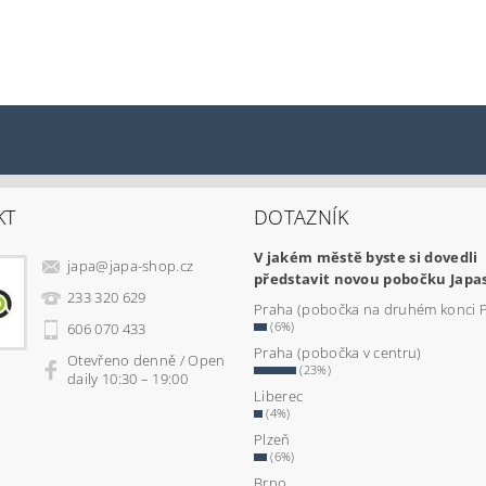
KT
DOTAZNÍK
V jakém městě byste si dovedli
japa
@
japa-shop.cz
představit novou pobočku Japa
233 320 629
Praha (pobočka na druhém konci 
(6%)
606 070 433
Praha (pobočka v centru)
Otevřeno denně / Open
(23%)
daily 10:30 – 19:00
Liberec
(4%)
Plzeň
(6%)
Brno