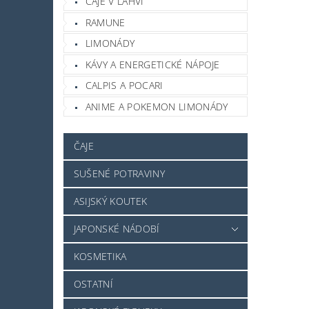
ČAJE V LAHVI
RAMUNE
LIMONÁDY
KÁVY A ENERGETICKÉ NÁPOJE
CALPIS A POCARI
ANIME A POKEMON LIMONÁDY
ČAJE
SUŠENÉ POTRAVINY
ASIJSKÝ KOUTEK
JAPONSKÉ NÁDOBÍ
KOSMETIKA
OSTATNÍ