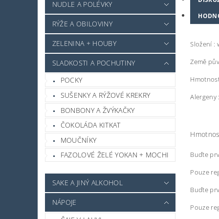
NUDLE A POLÉVKY
HODN
RÝŽE A OBILOVINY
ZELENINA + HOUBY
Složení :
Země pův
SLADKOSTI A POCHUTINY
Hmotnost
POCKY
SUŠENKY A RÝŽOVÉ KREKRY
Alergeny 
BONBONY A ŽVÝKAČKY
ČOKOLÁDA KITKAT
Hmotnos
MOUČNÍKY
Buďte prv
FAZOLOVÉ ŽELÉ YOKAN + MOCHI
Pouze reg
SAKE A JINÝ ALKOHOL
Buďte prv
NÁPOJE
Pouze reg