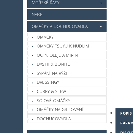
MOŘSKÉ ŘASY
NABE
OMÁČKY A DOCHUCOVADLA
OMÁČKY
OMÁČKY TSUYU K NUDLÍM
OCTY, OLEJE A MIRIN
DASHI & BONITO
SYPÁNÍ NA RÝŽI
DRESSINGY
CURRY & STEW
SÓJOVÉ OMÁČKY
OMÁČKY NA GRILOVÁNÍ
POPIS
DOCHUCOVADLA
PARAM
DISKU