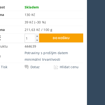
ost
Skladem
ena
130 Kč
39 Kč
(–30 %)
ena
211,63 Kč / 100 g
č
duktu
444639
Potraviny s prošlým datem
e
minimální trvanlivosti
Tisk
Dotaz
Hlídat cenu