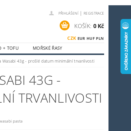
|
PŘIHLÁŠENÍ
REGISTRACE
KOŠÍK:
0 Kč
CZK
EUR
HUF
PLN
O + TOFU
MOŘSKÉ ŘASY
 + HOUBY
asabi 43g - prošlé datum minimální trvanlivosti
ASIJSKÝ KOUTEK
ABI 43G -
O SPORTOVCE
OSTI
OBCHODNÍ PODMÍNKY
NÍ TRVANLIVOSTI
wasabi pasta