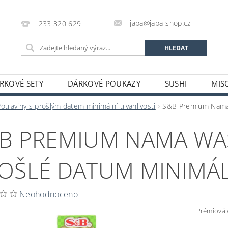
japa@japa-shop.cz
233 320 629
RKOVÉ SETY
DÁRKOVÉ POUKAZY
SUSHI
MIS
NUDLE A POLÉVKY
RÝŽE A OBILOVINY
ZELENINA
otraviny s prošlým datem minimální trvanlivosti
S&B Premium Nama W
ALKOHOL
NÁPOJE
ČAJE
SUŠENÉ POTRAVINY
B PREMIUM NAMA WAS
STATNÍ
JAPONSKÉ FIGURKY
LEKCE VAŘENÍ
PR
OŽÍ
POTRAVINY S PROŠLÝM DATEM MINIMÁLNÍ TRVANLIV
OŠLÉ DATUM MINIMÁL
A A PLATBY
Neohodnoceno
Prémiová 