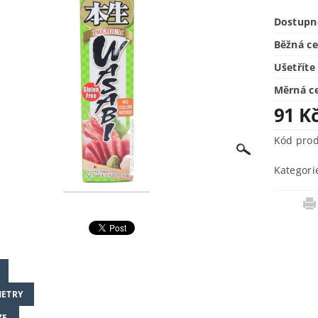
Dostupn
Běžná c
Ušetříte
Měrná c
91 K
Kód pro
Kategori
ETRY
ZE