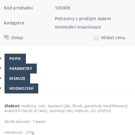
Kód produktu
106308
Potraviny s prošlým datem
Kategorie
minimální trvanlivosti
Dotaz
Hlídat cenu
POPIS
PARAMETRY
DISKUZE
HODNOCENÍ
Složení:
maltóza, cukr, lepkavá rýže, škrob, geneticky modifikovaný
kukuřiční škrob (E1442), palmový olej,
meloun, liči, příchuť
Země původu : Taiwan
Hmotnost : 210g