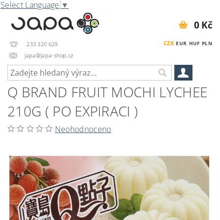
Select Language
▼
0 Kč
CZK
EUR
HUF
PLN
233 320 629
japa@japa-shop.cz
Q BRAND FRUIT MOCHI LYCHEE
210G ( PO EXPIRACI )
Neohodnoceno