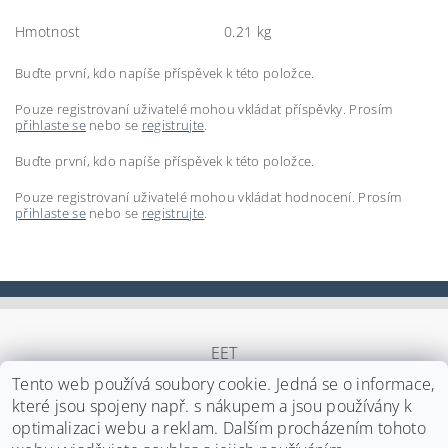
Hmotnost
0.21 kg
Buďte první, kdo napíše příspěvek k této položce.
Pouze registrovaní uživatelé mohou vkládat příspěvky. Prosím
přihlaste se
nebo se
registrujte
.
Buďte první, kdo napíše příspěvek k této položce.
Pouze registrovaní uživatelé mohou vkládat hodnocení. Prosím
přihlaste se
nebo se
registrujte
.
EET
Tento web používá soubory cookie. Jedná se o informace,
které jsou spojeny např. s nákupem a jsou používány k
optimalizaci webu a reklam. Dalším procházením tohoto
Upravit nastavení cookies
2026 ©
Japa Foods s.r.o.
, všechna práva vyhrazena