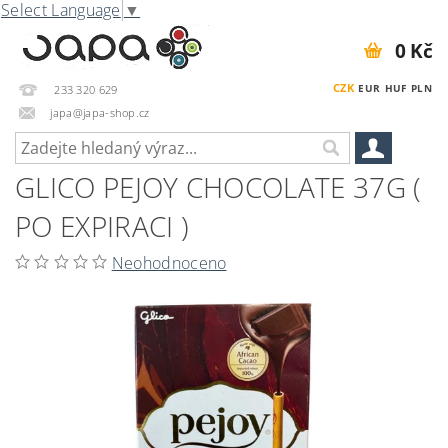
Select Language
▼
0 Kč
CZK
EUR
HUF
PLN
233 320 629
japa@japa-shop.cz
GLICO PEJOY CHOCOLATE 37G (
PO EXPIRACI )
Neohodnoceno