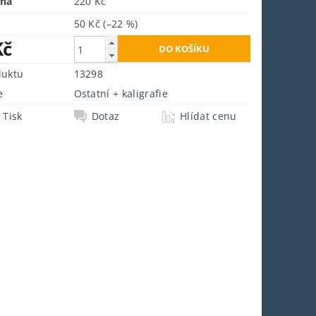
ena
220 Kč
50 Kč
(–22 %)
Kč
duktu
13298
e
Ostatní + kaligrafie
Tisk
Dotaz
Hlídat cenu