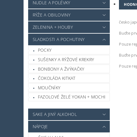
NUDLE A POLÉVKY
HODN
RÝŽE A OBILOVINY
česko ja
ZELENINA + HOUBY
Buďte prv
SLADKOSTI A POCHUTINY
Pouze reg
POCKY
Buďte prv
SUŠENKY A RÝŽOVÉ KREKRY
Pouze reg
BONBONY A ŽVÝKAČKY
ČOKOLÁDA KITKAT
MOUČNÍKY
FAZOLOVÉ ŽELÉ YOKAN + MOCHI
SAKE A JINÝ ALKOHOL
NÁPOJE