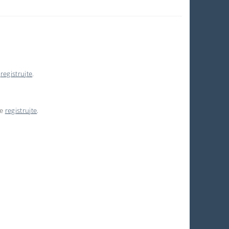
e
registrujte
.
se
registrujte
.