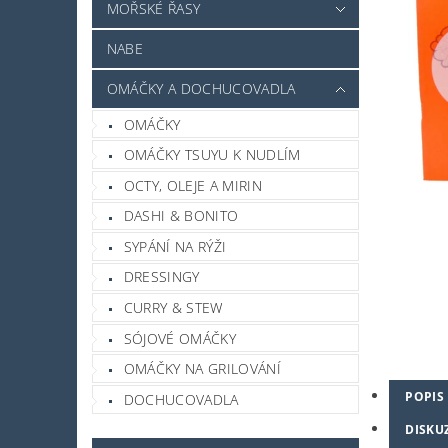
MOŘSKÉ ŘASY
NABE
OMÁČKY A DOCHUCOVADLA
OMÁČKY
OMÁČKY TSUYU K NUDLÍM
OCTY, OLEJE A MIRIN
DASHI & BONITO
SYPÁNÍ NA RÝŽI
DRESSINGY
CURRY & STEW
SÓJOVÉ OMÁČKY
OMÁČKY NA GRILOVÁNÍ
POPIS
DOCHUCOVADLA
DISKU