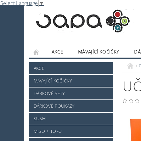
Select Language
▼
AKCE
MÁVAJÍCÍ KOČIČKY
DÁ
NABE
OMÁČKY A DOCHUCOVADLA
AKCE
SLADKOSTI A POCHUTINY
SAKE A JINÝ 
UČ
MÁVAJÍCÍ KOČIČKY
JAPONSKÉ NÁDOBÍ
KOSMETIKA
O
DÁRKOVÉ SETY
PRO ZVÍŘÁTKA - NOVINKA
MRAŽENÉ ZB
DÁRKOVÉ POUKAZY
NAPIŠTE NÁM
KONTAKTY
DOPRAV
SUSHI
MISO + TOFU