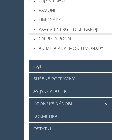
ČAJE V LAHVI
RAMUNE
LIMONÁDY
KÁVY A ENERGETICKÉ NÁPOJE
CALPIS A POCARI
ANIME A POKEMON LIMONÁDY
ČAJE
SUŠENÉ POTRAVINY
ASIJSKÝ KOUTEK
JAPONSKÉ NÁDOBÍ
KOSMETIKA
OSTATNÍ