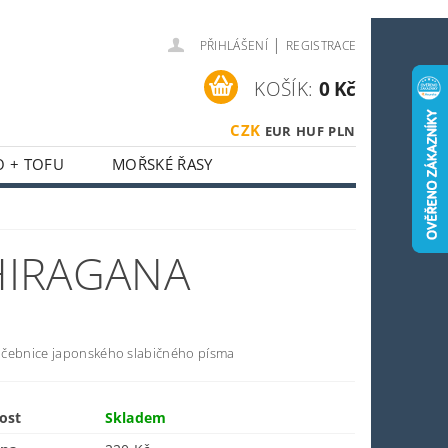
|
PŘIHLÁŠENÍ
REGISTRACE
KOŠÍK:
0 Kč
CZK
EUR
HUF
PLN
O + TOFU
MOŘSKÉ ŘASY
 + HOUBY
ASIJSKÝ KOUTEK
HIRAGANA
O SPORTOVCE
OSTI
OBCHODNÍ PODMÍNKY
čebnice japonského slabičného písma
ost
Skladem