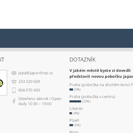
KT
DOTAZNÍK
V jakém městě byste si dovedli
japa
@
japa-shop.cz
představit novou pobočku Japa
233 320 629
Praha (pobočka na druhém konci 
(6%)
606 070 433
Praha (pobočka v centru)
Otevřeno denně / Open
(23%)
daily 10:30 – 19:00
Liberec
(4%)
Plzeň
(6%)
Brno