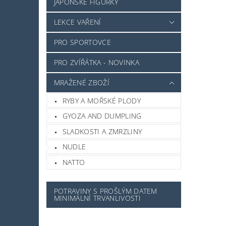
JAPONSKÉ FIGURKY
LEKCE VAŘENÍ
PRO SPORTOVCE
PRO ZVÍŘÁTKA - NOVINKA
MRAŽENÉ ZBOŽÍ
RYBY A MOŘSKÉ PLODY
GYOZA AND DUMPLING
SLADKOSTI A ZMRZLINY
NUDLE
NATTO
POTRAVINY S PROŠLÝM DATEM
MINIMÁLNÍ TRVANLIVOSTI