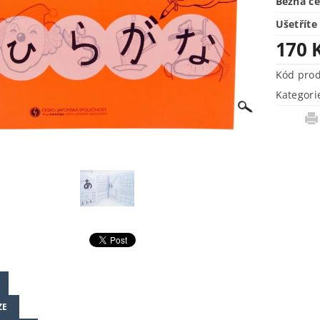
Běžná c
Ušetříte
170 
Kód pro
Kategori
ZE