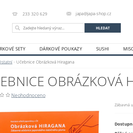
japa@japa-shop.cz
233 320 629
RKOVÉ SETY
DÁRKOVÉ POUKAZY
SUSHI
MIS
NUDLE A POLÉVKY
RÝŽE A OBILOVINY
ZELENINA
Ostatní
Učebnice Obrázková Hiragana
ALKOHOL
NÁPOJE
ČAJE
SUŠENÉ POTRAVINY
EBNICE OBRÁZKOVÁ 
STATNÍ
JAPONSKÉ FIGURKY
LEKCE VAŘENÍ
PR
OŽÍ
POTRAVINY S PROŠLÝM DATEM MINIMÁLNÍ TRVANLIV
Neohodnoceno
A A PLATBY
Zábavná u
Dostupn