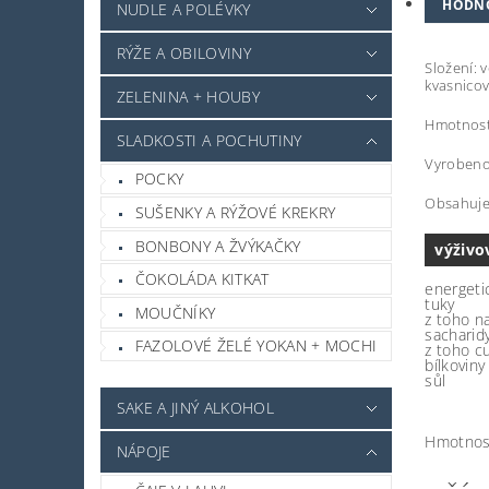
HODN
NUDLE A POLÉVKY
RÝŽE A OBILOVINY
Složení: v
kvasnicov
ZELENINA + HOUBY
Hmotnost
SLADKOSTI A POCHUTINY
Vyrobeno
POCKY
Obsahuje 
SUŠENKY A RÝŽOVÉ KREKRY
BONBONY A ŽVÝKAČKY
výživo
ČOKOLÁDA KITKAT
energeti
tuky
MOUČNÍKY
z toho n
sacharid
FAZOLOVÉ ŽELÉ YOKAN + MOCHI
z toho c
bílkoviny
sůl
SAKE A JINÝ ALKOHOL
Hmotnos
NÁPOJE