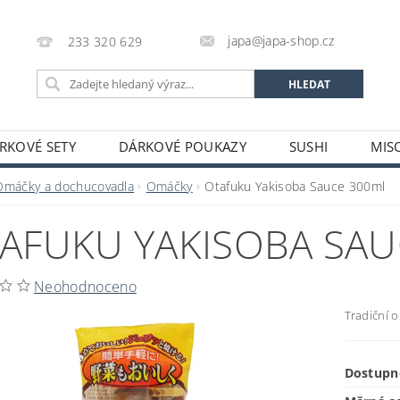
japa@japa-shop.cz
233 320 629
RKOVÉ SETY
DÁRKOVÉ POUKAZY
SUSHI
MIS
NUDLE A POLÉVKY
RÝŽE A OBILOVINY
ZELENINA
Omáčky a dochucovadla
Omáčky
Otafuku Yakisoba Sauce 300ml
ALKOHOL
NÁPOJE
ČAJE
SUŠENÉ POTRAVINY
AFUKU YAKISOBA SAU
STATNÍ
JAPONSKÉ FIGURKY
LEKCE VAŘENÍ
PR
OŽÍ
POTRAVINY S PROŠLÝM DATEM MINIMÁLNÍ TRVANLIV
Neohodnoceno
A A PLATBY
Tradiční 
Dostupn