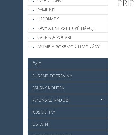
PŘÍ
ČAJE V LAHVI
RAMUNE
LIMONÁDY
KÁVY A ENERGETICKÉ NÁPOJE
CALPIS A POCARI
ANIME A POKEMON LIMONÁDY
ČAJE
SUŠENÉ POTRAVINY
ASIJSKÝ KOUTEK
JAPONSKÉ NÁDOBÍ
KOSMETIKA
OSTATNÍ