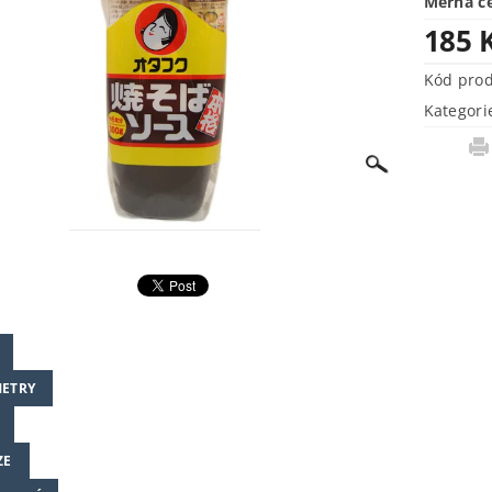
Měrná c
185 
Kód pro
Kategori
ETRY
ZE