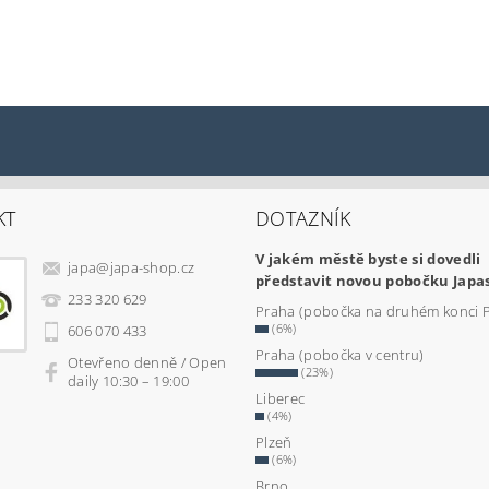
KT
DOTAZNÍK
V jakém městě byste si dovedli
japa
@
japa-shop.cz
představit novou pobočku Japa
233 320 629
Praha (pobočka na druhém konci 
(6%)
606 070 433
Praha (pobočka v centru)
Otevřeno denně / Open
(23%)
daily 10:30 – 19:00
Liberec
(4%)
Plzeň
(6%)
Brno