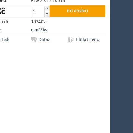
ena
61,67 Kč / 100 ml
Kč
duktu
102402
e
Omáčky
Tisk
Dotaz
Hlídat cenu