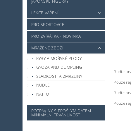
JAPONSKÉ FIGURKY
LEKCE VAŘENÍ
PRO SPORTOVCE
PRO ZVÍŘÁTKA - NOVINKA
MRAŽENÉ ZBOŽÍ
RYBY A MOŘSKÉ PLODY
GYOZA AND DUMPLING
Buďte prv
SLADKOSTI A ZMRZLINY
Pouze reg
NUDLE
Buďte prv
NATTO
Pouze reg
POTRAVINY S PROŠLÝM DATEM
MINIMÁLNÍ TRVANLIVOSTI