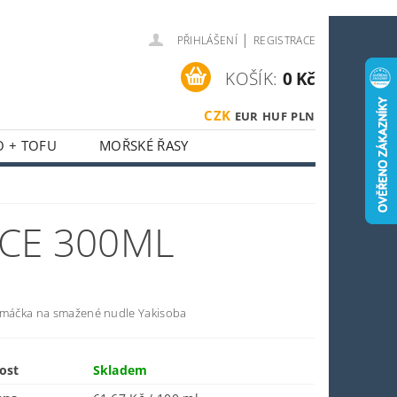
|
PŘIHLÁŠENÍ
REGISTRACE
KOŠÍK:
0 Kč
CZK
EUR
HUF
PLN
O + TOFU
MOŘSKÉ ŘASY
 + HOUBY
ASIJSKÝ KOUTEK
CE 300ML
O SPORTOVCE
OSTI
OBCHODNÍ PODMÍNKY
omáčka na smažené nudle Yakisoba
ost
Skladem