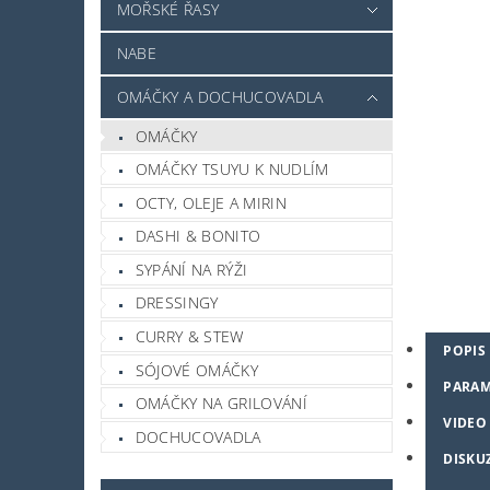
MOŘSKÉ ŘASY
NABE
OMÁČKY A DOCHUCOVADLA
OMÁČKY
OMÁČKY TSUYU K NUDLÍM
OCTY, OLEJE A MIRIN
DASHI & BONITO
SYPÁNÍ NA RÝŽI
DRESSINGY
CURRY & STEW
POPIS
SÓJOVÉ OMÁČKY
PARAM
OMÁČKY NA GRILOVÁNÍ
VIDEO
DOCHUCOVADLA
DISKU