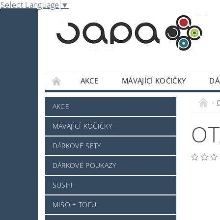
Select Language
▼
AKCE
MÁVAJÍCÍ KOČIČKY
DÁ
NABE
OMÁČKY A DOCHUCOVADLA
AKCE
SLADKOSTI A POCHUTINY
SAKE A JINÝ 
OT
MÁVAJÍCÍ KOČIČKY
JAPONSKÉ NÁDOBÍ
KOSMETIKA
O
DÁRKOVÉ SETY
PRO ZVÍŘÁTKA - NOVINKA
MRAŽENÉ ZB
DÁRKOVÉ POUKAZY
NAPIŠTE NÁM
KONTAKTY
DOPRAV
SUSHI
MISO + TOFU