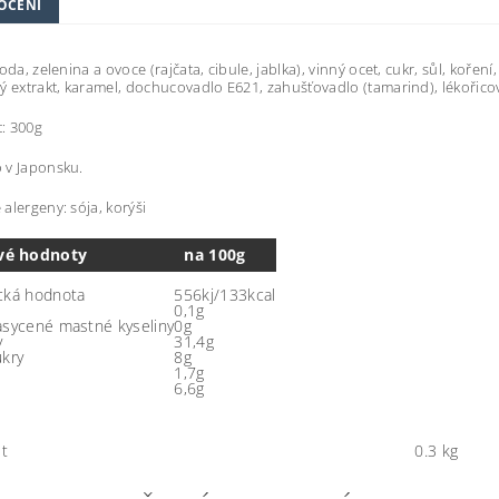
OCENÍ
oda, zelenina a ovoce (rajčata, cibule, jablka), vinný ocet, cukr, sůl, kořen
ý extrakt, karamel, dochucovadlo E621, zahušťovadlo (tamarind), lékořicov
: 300g
 v Japonsku.
alergeny: sója, korýši
vé hodnoty
na 100g
cká hodnota
556kj/133kcal
0,1g
asycené mastné kyseliny
0g
y
31,4g
ukry
8g
1,7g
6,6g
t
0.3 kg