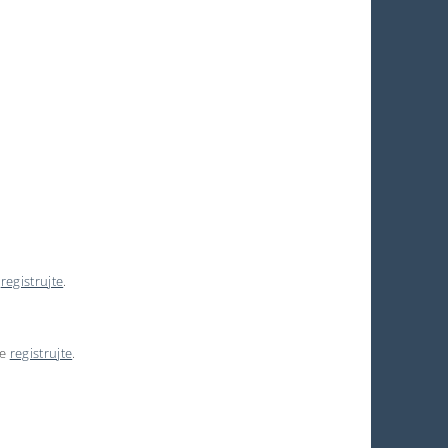
e
registrujte
.
se
registrujte
.