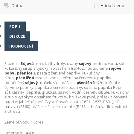
Dotaz
Hlídat cenu
POPIS
DISKUZE
HODNOCENÍ
Složení :
Sójová
omáčka (hydrolyzovaný
sójový
protein, voda, sůl,
kukuřičný sirup s vysokým obsahem fruktózy, odtučněné
sójové
boby
,
pšenice
), pasta z červené papriky (kukuřičný
sirup,
pšeničná
mouka, voda, koření na červenou papriku,
odtučněný
sójový
prášek, sůl, prášek z
pšeničné
rýže, koření z
červené papriky, paprika z červené papriky, sušená paprika Pepř,
sůl, česnek, paprika, glukóza, zázvor, vodní česnek, cibule, kukuřičný
sirup s vysokým obsahem fruktózy, hruškové pyré, prášek z červené
papriky jablečné pyré Zvýrazňovače chuti (E621, E627, E631), sůl,
barvivo (E160) prášek z černého pepře (E415 zahušťovadlo), extrakt
z citrusů
Země původu : Korea
Hmotnost : 490g