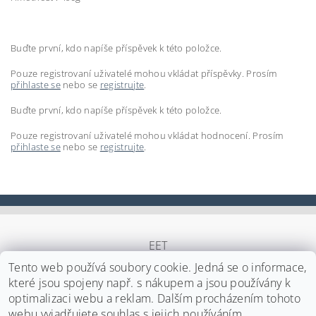
Buďte první, kdo napíše příspěvek k této položce.
Pouze registrovaní uživatelé mohou vkládat příspěvky. Prosím
přihlaste se
nebo se
registrujte
.
Buďte první, kdo napíše příspěvek k této položce.
Pouze registrovaní uživatelé mohou vkládat hodnocení. Prosím
přihlaste se
nebo se
registrujte
.
EET
Tento web používá soubory cookie. Jedná se o informace,
které jsou spojeny např. s nákupem a jsou používány k
optimalizaci webu a reklam. Dalším procházením tohoto
Upravit nastavení cookies
2026 ©
Japa Foods s.r.o.
, všechna práva vyhrazena
webu vyjadřujete souhlas s jejich používáním.