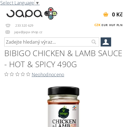
Select Language
▼
0 Kč
CZK
EUR
HUF
PLN
233 320 629
japa@japa-shop.cz
BIBIGO CHICKEN & LAMB SAUCE
- HOT & SPICY 490G
Neohodnoceno