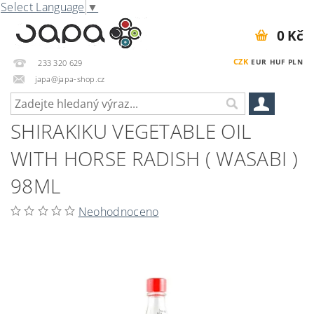
Select Language
▼
0 Kč
CZK
EUR
HUF
PLN
233 320 629
japa@japa-shop.cz
SHIRAKIKU VEGETABLE OIL
WITH HORSE RADISH ( WASABI )
98ML
Neohodnoceno