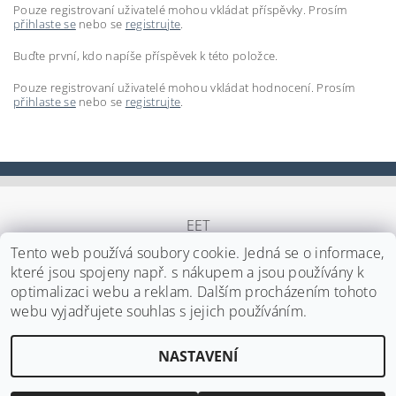
Pouze registrovaní uživatelé mohou vkládat příspěvky. Prosím
přihlaste se
nebo se
registrujte
.
Buďte první, kdo napíše příspěvek k této položce.
Pouze registrovaní uživatelé mohou vkládat hodnocení. Prosím
přihlaste se
nebo se
registrujte
.
EET
Tento web používá soubory cookie. Jedná se o informace,
které jsou spojeny např. s nákupem a jsou používány k
optimalizaci webu a reklam. Dalším procházením tohoto
Upravit nastavení cookies
2026 ©
Japa Foods s.r.o.
, všechna práva vyhrazena
webu vyjadřujete souhlas s jejich používáním.
Vytvořil Shoptet
NASTAVENÍ