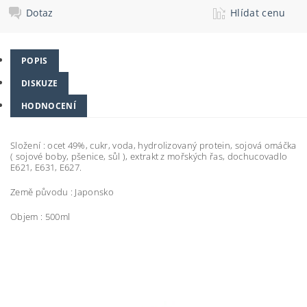
Dotaz
Hlídat cenu
POPIS
DISKUZE
HODNOCENÍ
Složení : ocet 49%, cukr, voda, hydrolizovaný protein, sojová omáčka
( sojové boby, pšenice, sůl ), extrakt z mořských řas, dochucovadlo
E621, E631, E627.
Země původu : Japonsko
Objem : 500ml