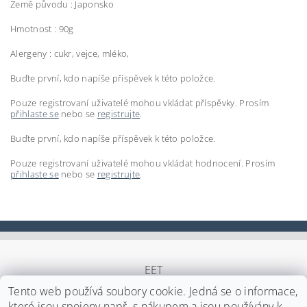
Země původu : Japonsko
Hmotnost : 90g
Alergeny : cukr, vejce, mléko,
Buďte první, kdo napíše příspěvek k této položce.
Pouze registrovaní uživatelé mohou vkládat příspěvky. Prosím
přihlaste se
nebo se
registrujte
.
Buďte první, kdo napíše příspěvek k této položce.
Pouze registrovaní uživatelé mohou vkládat hodnocení. Prosím
přihlaste se
nebo se
registrujte
.
EET
Tento web používá soubory cookie. Jedná se o informace,
které jsou spojeny např. s nákupem a jsou používány k