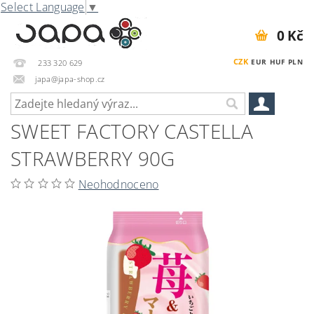
Select Language
▼
0 Kč
CZK
EUR
HUF
PLN
233 320 629
japa@japa-shop.cz
SWEET FACTORY CASTELLA
STRAWBERRY 90G
Neohodnoceno