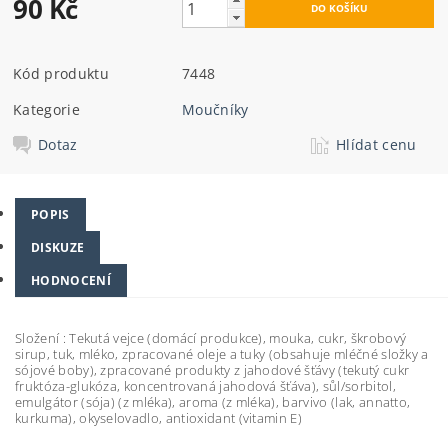
90 Kč
Kód produktu
7448
Kategorie
Moučníky
Dotaz
Hlídat cenu
POPIS
DISKUZE
HODNOCENÍ
Složení :
Tekutá vejce (domácí produkce), mouka, cukr, škrobový
sirup, tuk, mléko, zpracované oleje a tuky (obsahuje mléčné složky a
sójové boby), zpracované produkty z jahodové šťávy (tekutý cukr
fruktóza-glukóza, koncentrovaná jahodová šťáva), sůl/sorbitol,
emulgátor (sója) (z mléka), aroma (z mléka), barvivo (lak, annatto,
kurkuma), okyselovadlo, antioxidant (vitamin E)