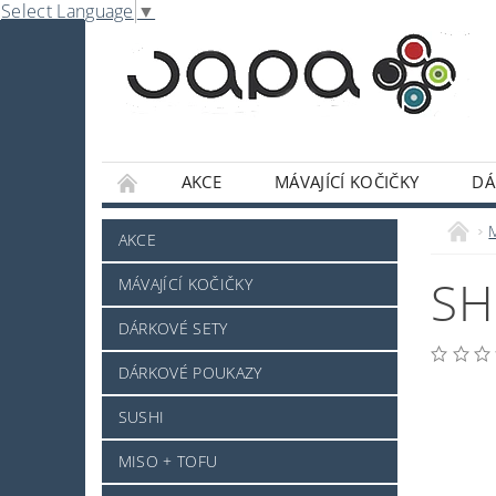
Select Language
▼
AKCE
MÁVAJÍCÍ KOČIČKY
DÁ
NABE
OMÁČKY A DOCHUCOVADLA
AKCE
SLADKOSTI A POCHUTINY
SAKE A JINÝ 
SH
MÁVAJÍCÍ KOČIČKY
JAPONSKÉ NÁDOBÍ
KOSMETIKA
O
DÁRKOVÉ SETY
PRO ZVÍŘÁTKA - NOVINKA
MRAŽENÉ ZB
DÁRKOVÉ POUKAZY
NAPIŠTE NÁM
KONTAKTY
DOPRAV
SUSHI
MISO + TOFU