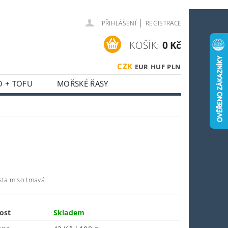
|
PŘIHLÁŠENÍ
REGISTRACE
KOŠÍK:
0 Kč
CZK
EUR
HUF
PLN
O + TOFU
MOŘSKÉ ŘASY
 + HOUBY
ASIJSKÝ KOUTEK
O SPORTOVCE
OSTI
OBCHODNÍ PODMÍNKY
sta miso tmavá
ost
Skladem