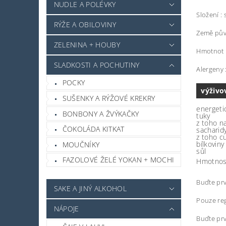
NUDLE A POLÉVKY
Složení : 
RÝŽE A OBILOVINY
Země pův
ZELENINA + HOUBY
Hmotnot 
SLADKOSTI A POCHUTINY
Alergeny 
POCKY
výživo
SUŠENKY A RÝŽOVÉ KREKRY
energeti
BONBONY A ŽVÝKAČKY
tuky
z toho n
ČOKOLÁDA KITKAT
sacharid
z toho c
bílkoviny
MOUČNÍKY
sůl
FAZOLOVÉ ŽELÉ YOKAN + MOCHI
Hmotnos
Buďte prv
SAKE A JINÝ ALKOHOL
Pouze reg
NÁPOJE
Buďte prv