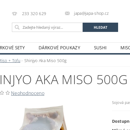
japa@japa-shop.cz
233 320 629
RKOVÉ SETY
DÁRKOVÉ POUKAZY
SUSHI
MIS
NUDLE A POLÉVKY
RÝŽE A OBILOVINY
ZELENINA
Miso + Tofu
Shinjyo Aka Miso 500g
ALKOHOL
NÁPOJE
ČAJE
SUŠENÉ POTRAVINY
INJYO AKA MISO 500G
STATNÍ
JAPONSKÉ FIGURKY
LEKCE VAŘENÍ
PR
OŽÍ
POTRAVINY S PROŠLÝM DATEM MINIMÁLNÍ TRVANLIV
Neohodnoceno
A A PLATBY
Sojová pa
Dostupn