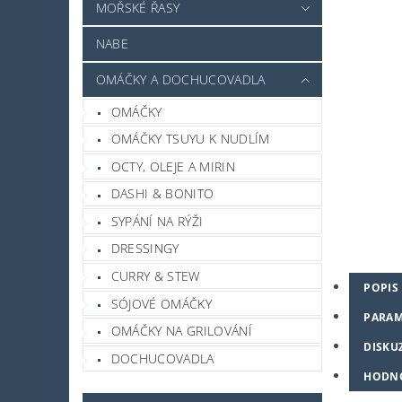
MOŘSKÉ ŘASY
NABE
OMÁČKY A DOCHUCOVADLA
OMÁČKY
OMÁČKY TSUYU K NUDLÍM
OCTY, OLEJE A MIRIN
DASHI & BONITO
SYPÁNÍ NA RÝŽI
DRESSINGY
CURRY & STEW
POPIS
SÓJOVÉ OMÁČKY
PARAM
OMÁČKY NA GRILOVÁNÍ
DISKU
DOCHUCOVADLA
HODN