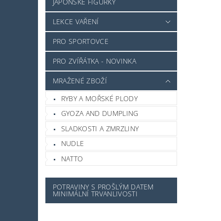
JAPONSKÉ FIGURKY
LEKCE VAŘENÍ
PRO SPORTOVCE
PRO ZVÍŘÁTKA - NOVINKA
MRAŽENÉ ZBOŽÍ
RYBY A MOŘSKÉ PLODY
GYOZA AND DUMPLING
SLADKOSTI A ZMRZLINY
NUDLE
NATTO
POTRAVINY S PROŠLÝM DATEM
MINIMÁLNÍ TRVANLIVOSTI