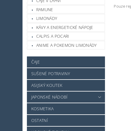
ČAJE V LAHVI
Pouze reg
RAMUNE
LIMONÁDY
KÁVY A ENERGETICKÉ NÁPOJE
CALPIS A POCARI
ANIME A POKEMON LIMONÁDY
ČAJE
SUŠENÉ POTRAVINY
ASIJSKÝ KOUTEK
JAPONSKÉ NÁDOBÍ
KOSMETIKA
OSTATNÍ