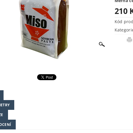
Měrná c
210 
Kód pro
Kategori
ETRY
ZE
OCENÍ