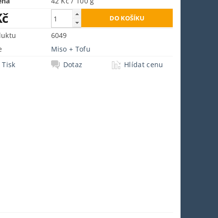
ena
42 Kč / 100 g
Kč
duktu
6049
e
Miso + Tofu
Tisk
Dotaz
Hlídat cenu