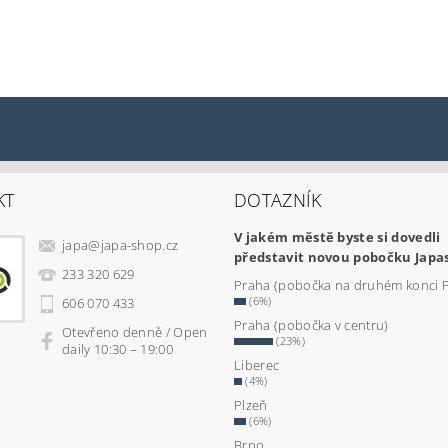
KT
DOTAZNÍK
V jakém městě byste si dovedli
japa
@
japa-shop.cz
představit novou pobočku Japa
233 320 629
Praha (pobočka na druhém konci 
(6%)
606 070 433
Praha (pobočka v centru)
Otevřeno denně / Open
(23%)
daily 10:30 – 19:00
Liberec
(4%)
Plzeň
(6%)
Brno