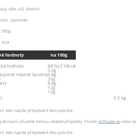
sója, rýže, sůl, alkohol
odu : Japonsko
: 500g
: soja
vé hodnoty
na 100g
cká hodnota
881kj/210kcal
5,3g
asycené mastné kyseliny
0,8g
y
26g
ukry
8,8g
12g
12g
t
0.5 kg
ní, kdo napíše příspěvek k této položce.
istrovaní uživatelé mohou vkládat příspěvky. Prosím
přihlaste se
nebo s
ní, kdo napíše příspěvek k této položce.