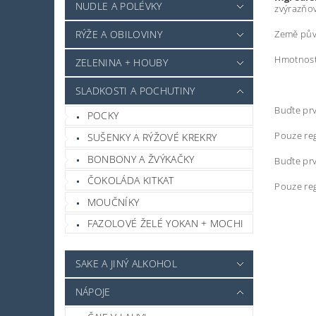
NUDLE A POLÉVKY
zvýrazňov
RÝŽE A OBILOVINY
Země pův
Hmotnost
ZELENINA + HOUBY
SLADKOSTI A POCHUTINY
Buďte prv
POCKY
Pouze reg
SUŠENKY A RÝŽOVÉ KREKRY
BONBONY A ŽVÝKAČKY
Buďte prv
ČOKOLÁDA KITKAT
Pouze reg
MOUČNÍKY
FAZOLOVÉ ŽELÉ YOKAN + MOCHI
SAKE A JINÝ ALKOHOL
NÁPOJE