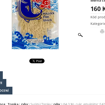
Měrná c
160 
Kód pro
Kategori
ZE
OCENÍ
ence
:
Treska
(
ryby
) Surimi (Treska (
ryby
) (64,3 %), cukr, emulgátor: E42