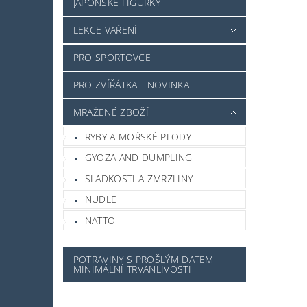
JAPONSKÉ FIGURKY
LEKCE VAŘENÍ
PRO SPORTOVCE
PRO ZVÍŘÁTKA - NOVINKA
MRAŽENÉ ZBOŽÍ
RYBY A MOŘSKÉ PLODY
GYOZA AND DUMPLING
SLADKOSTI A ZMRZLINY
NUDLE
NATTO
POTRAVINY S PROŠLÝM DATEM
MINIMÁLNÍ TRVANLIVOSTI