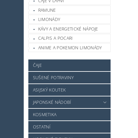
ČAJE V LAHVI
RAMUNE
LIMONÁDY
KÁVY A ENERGETICKÉ NÁPOJE
CALPIS A POCARI
ANIME A POKEMON LIMONÁDY
ČAJE
SUŠENÉ POTRAVINY
ASIJSKÝ KOUTEK
JAPONSKÉ NÁDOBÍ
KOSMETIKA
OSTATNÍ