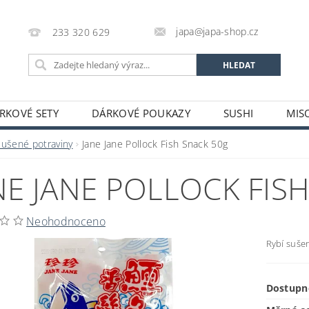
japa@japa-shop.cz
233 320 629
RKOVÉ SETY
DÁRKOVÉ POUKAZY
SUSHI
MIS
NUDLE A POLÉVKY
RÝŽE A OBILOVINY
ZELENINA
Sušené potraviny
Jane Jane Pollock Fish Snack 50g
ALKOHOL
NÁPOJE
ČAJE
SUŠENÉ POTRAVINY
NE JANE POLLOCK FIS
STATNÍ
JAPONSKÉ FIGURKY
LEKCE VAŘENÍ
PR
OŽÍ
POTRAVINY S PROŠLÝM DATEM MINIMÁLNÍ TRVANLIV
Neohodnoceno
A A PLATBY
Rybí suše
Dostupn