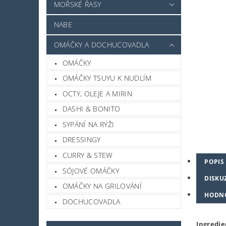
MOŘSKÉ ŘASY
NABE
OMÁČKY A DOCHUCOVADLA
OMÁČKY
OMÁČKY TSUYU K NUDLÍM
OCTY, OLEJE A MIRIN
DASHI & BONITO
SYPÁNÍ NA RÝŽI
DRESSINGY
CURRY & STEW
POPIS
SÓJOVÉ OMÁČKY
DISKU
OMÁČKY NA GRILOVÁNÍ
HODN
DOCHUCOVADLA
Ingredi