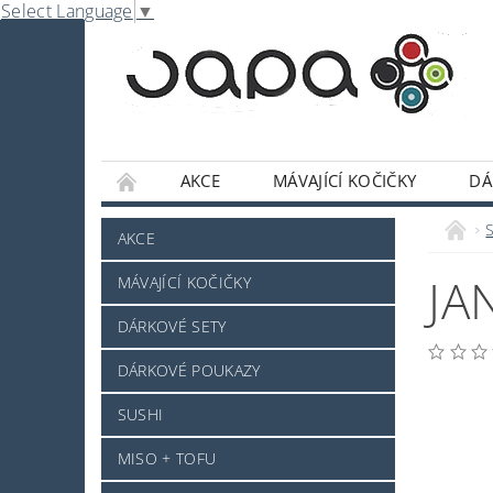
Select Language
▼
AKCE
MÁVAJÍCÍ KOČIČKY
DÁ
NABE
OMÁČKY A DOCHUCOVADLA
AKCE
SLADKOSTI A POCHUTINY
SAKE A JINÝ 
JA
MÁVAJÍCÍ KOČIČKY
JAPONSKÉ NÁDOBÍ
KOSMETIKA
O
DÁRKOVÉ SETY
PRO ZVÍŘÁTKA - NOVINKA
MRAŽENÉ ZB
DÁRKOVÉ POUKAZY
NAPIŠTE NÁM
KONTAKTY
DOPRAV
SUSHI
MISO + TOFU