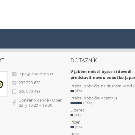
KT
DOTAZNÍK
V jakém městě byste si dovedli
japa
@
japa-shop.cz
představit novou pobočku Japa
233 320 629
Praha (pobočka na druhém konci 
(6%)
606 070 433
Praha (pobočka v centru)
Otevřeno denně / Open
(23%)
daily 10:30 – 19:00
Liberec
(4%)
Plzeň
(6%)
Brno