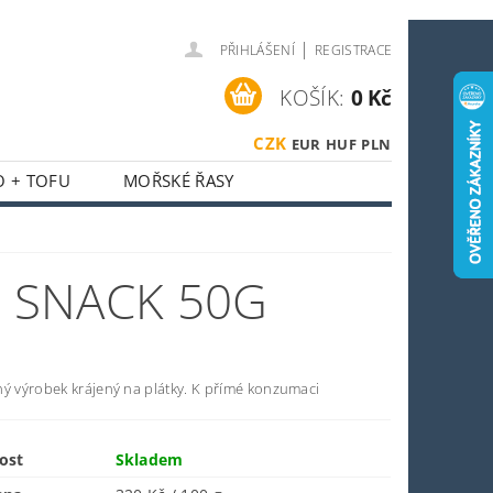
|
PŘIHLÁŠENÍ
REGISTRACE
KOŠÍK:
0 Kč
CZK
EUR
HUF
PLN
O + TOFU
MOŘSKÉ ŘASY
 + HOUBY
ASIJSKÝ KOUTEK
H SNACK 50G
O SPORTOVCE
OSTI
OBCHODNÍ PODMÍNKY
ný výrobek krájený na plátky. K přímé konzumaci
ost
Skladem