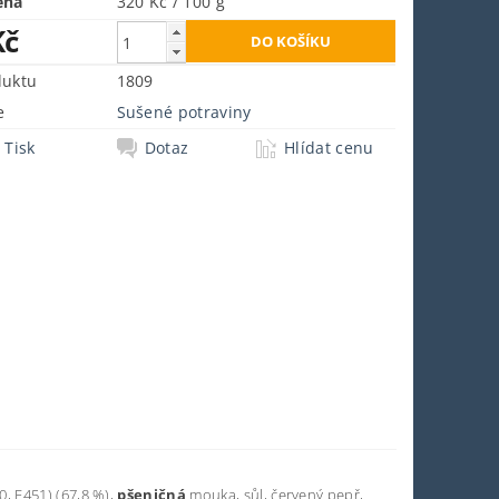
ena
320 Kč / 100 g
Kč
duktu
1809
e
Sušené potraviny
Tisk
Dotaz
Hlídat cenu
0, E451) (67,8 %),
pšeničná
mouka, sůl, červený pepř,