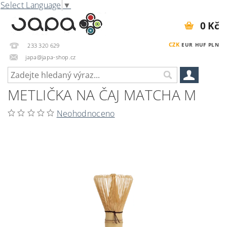
Select Language
▼
0 Kč
CZK
EUR
HUF
PLN
233 320 629
japa@japa-shop.cz
METLIČKA NA ČAJ MATCHA M
Neohodnoceno