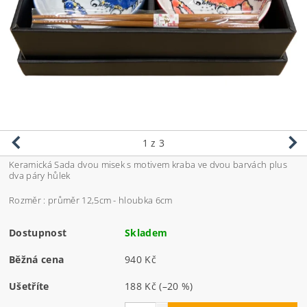
1
z 3
Keramická Sada dvou misek s motivem kraba ve dvou barvách plus
dva páry hůlek
Rozměr : průměr 12,5cm - hloubka 6cm
Dostupnost
Skladem
Běžná cena
940 Kč
Ušetříte
188 Kč
(–20 %)