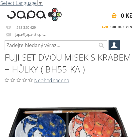
Select Language
▼
0 Kč
CZK
EUR
HUF
PLN
233 320 629
japa@japa-shop.cz
FUJI SET DVOU MISEK S KRABEM
+ HŮLKY ( BH55-KA )
Neohodnoceno