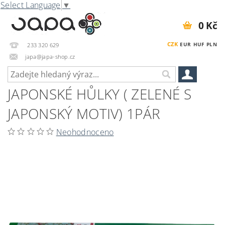
Select Language
▼
0 Kč
CZK
EUR
HUF
PLN
233 320 629
japa@japa-shop.cz
JAPONSKÉ HŮLKY ( ZELENÉ S
JAPONSKÝ MOTIV) 1PÁR
Neohodnoceno