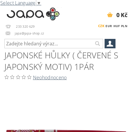
Select Language
▼
0 Kč
CZK
EUR
HUF
PLN
233 320 629
japa@japa-shop.cz
JAPONSKÉ HŮLKY ( ČERVENÉ S
JAPONSKÝ MOTIV) 1PÁR
Neohodnoceno