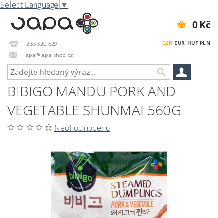
Select Language
▼
0 Kč
CZK
EUR
HUF
PLN
233 320 629
japa@japa-shop.cz
BIBIGO MANDU PORK AND
VEGETABLE SHUNMAI 560G
Neohodnoceno