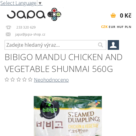
Select Language
▼
0 Kč
CZK
EUR
HUF
PLN
233 320 629
japa@japa-shop.cz
BIBIGO MANDU CHICKEN AND
VEGETABLE SHUNMAI 560G
Neohodnoceno