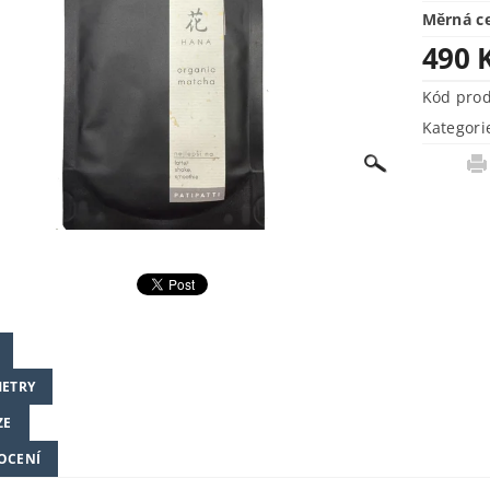
Měrná c
490 
Kód pro
Kategori
ETRY
ZE
OCENÍ