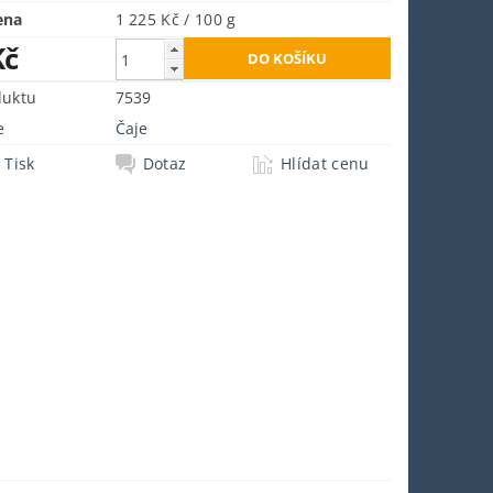
ena
1 225 Kč / 100 g
Kč
duktu
7539
e
Čaje
Tisk
Dotaz
Hlídat cenu