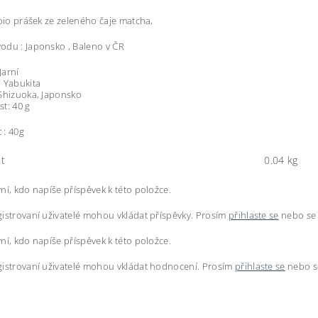
 bio prášek ze zeleného čaje matcha,
du : Japonsko , Baleno v ČR
Jarní
 Yabukita
Shizuoka, Japonsko
t: 40 g
 : 40g
t
0.04 kg
ní, kdo napíše příspěvek k této položce.
istrovaní uživatelé mohou vkládat příspěvky. Prosím
přihlaste se
nebo s
ní, kdo napíše příspěvek k této položce.
istrovaní uživatelé mohou vkládat hodnocení. Prosím
přihlaste se
nebo 