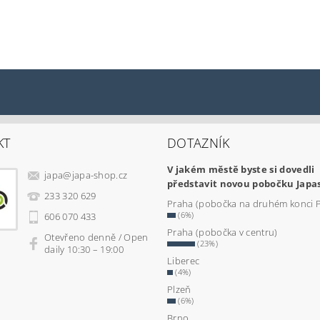
KT
DOTAZNÍK
V jakém městě byste si dovedli
japa
@
japa-shop.cz
představit novou pobočku Japa
233 320 629
Praha (pobočka na druhém konci 
(6%)
606 070 433
Praha (pobočka v centru)
Otevřeno denně / Open
(23%)
daily 10:30 – 19:00
Liberec
(4%)
Plzeň
(6%)
Brno