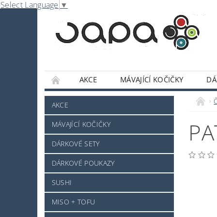
Select Language
▼
AKCE
MÁVAJÍCÍ KOČIČKY
DÁ
NABE
OMÁČKY A DOCHUCOVADLA
AKCE
SLADKOSTI A POCHUTINY
SAKE A JINÝ 
PA
MÁVAJÍCÍ KOČIČKY
JAPONSKÉ NÁDOBÍ
KOSMETIKA
O
DÁRKOVÉ SETY
PRO ZVÍŘÁTKA - NOVINKA
MRAŽENÉ ZB
DÁRKOVÉ POUKAZY
NAPIŠTE NÁM
KONTAKTY
DOPRAV
SUSHI
MISO + TOFU