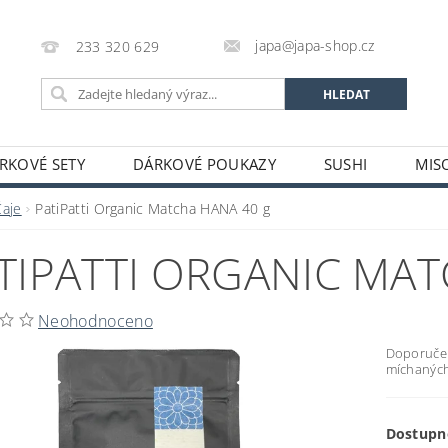
japa@japa-shop.cz
233 320 629
RKOVÉ SETY
DÁRKOVÉ POUKAZY
SUSHI
MIS
NUDLE A POLÉVKY
RÝŽE A OBILOVINY
ZELENINA
Čaje
PatiPatti Organic Matcha HANA 40 g
ALKOHOL
NÁPOJE
ČAJE
SUŠENÉ POTRAVINY
TIPATTI ORGANIC MAT
STATNÍ
JAPONSKÉ FIGURKY
LEKCE VAŘENÍ
PR
OŽÍ
POTRAVINY S PROŠLÝM DATEM MINIMÁLNÍ TRVANLIV
Neohodnoceno
A A PLATBY
Doporučeno
míchaných
Dostupn