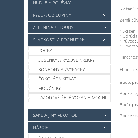
NUDLE A POLÉVKY
Složení :
RÝŽE A OBILOVINY
Země půvo
ZELENINA + HOUBY
• Sklizeň: 
• Odrůda:
SLADKOSTI A POCHUTINY
• Původ: 
• Hmotnos
POCKY
Hmotnost
SUŠENKY A RÝŽOVÉ KREKRY
BONBONY A ŽVÝKAČKY
Hmotnos
ČOKOLÁDA KITKAT
Buďte prv
MOUČNÍKY
Pouze reg
FAZOLOVÉ ŽELÉ YOKAN + MOCHI
Buďte prv
SAKE A JINÝ ALKOHOL
Pouze reg
NÁPOJE