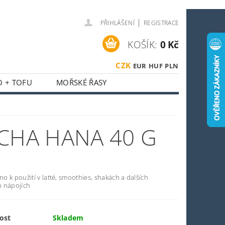
|
PŘIHLÁŠENÍ
REGISTRACE
KOŠÍK:
0 Kč
CZK
EUR
HUF
PLN
O + TOFU
MOŘSKÉ ŘASY
 + HOUBY
ASIJSKÝ KOUTEK
CHA HANA 40 G
O SPORTOVCE
OSTI
OBCHODNÍ PODMÍNKY
 k použití v latté, smoothies, shakách a dalších
 nápojích
ost
Skladem