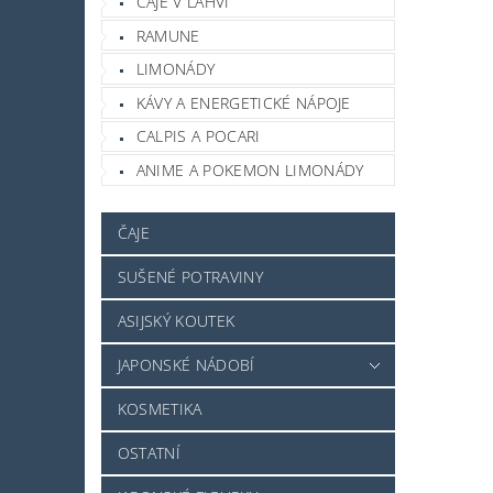
ČAJE V LAHVI
RAMUNE
LIMONÁDY
KÁVY A ENERGETICKÉ NÁPOJE
CALPIS A POCARI
ANIME A POKEMON LIMONÁDY
ČAJE
SUŠENÉ POTRAVINY
ASIJSKÝ KOUTEK
JAPONSKÉ NÁDOBÍ
KOSMETIKA
OSTATNÍ