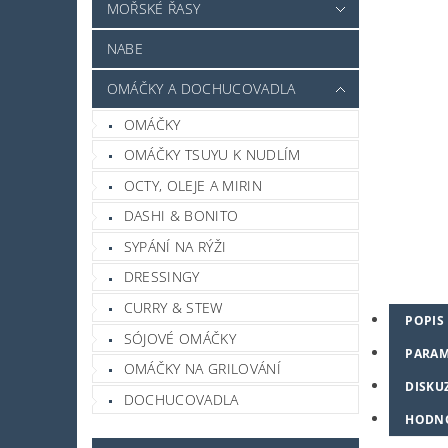
MOŘSKÉ ŘASY
NABE
OMÁČKY A DOCHUCOVADLA
OMÁČKY
OMÁČKY TSUYU K NUDLÍM
OCTY, OLEJE A MIRIN
DASHI & BONITO
SYPÁNÍ NA RÝŽI
DRESSINGY
CURRY & STEW
POPIS
SÓJOVÉ OMÁČKY
PARAM
OMÁČKY NA GRILOVÁNÍ
DISKU
DOCHUCOVADLA
HODN