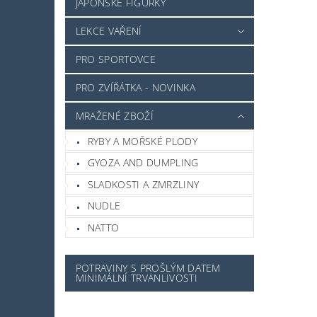
JAPONSKÉ FIGURKY
LEKCE VAŘENÍ
PRO SPORTOVCE
PRO ZVÍŘÁTKA - NOVINKA
MRAŽENÉ ZBOŽÍ
RYBY A MOŘSKÉ PLODY
GYOZA AND DUMPLING
SLADKOSTI A ZMRZLINY
NUDLE
NATTO
POTRAVINY S PROŠLÝM DATEM
MINIMÁLNÍ TRVANLIVOSTI