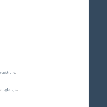
e
registrujte
.
se
registrujte
.