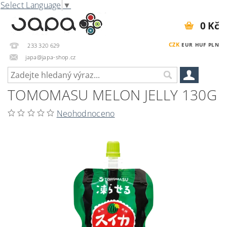
Select Language
▼
0 Kč
CZK
EUR
HUF
PLN
233 320 629
japa@japa-shop.cz
TOMOMASU MELON JELLY 130G
Neohodnoceno