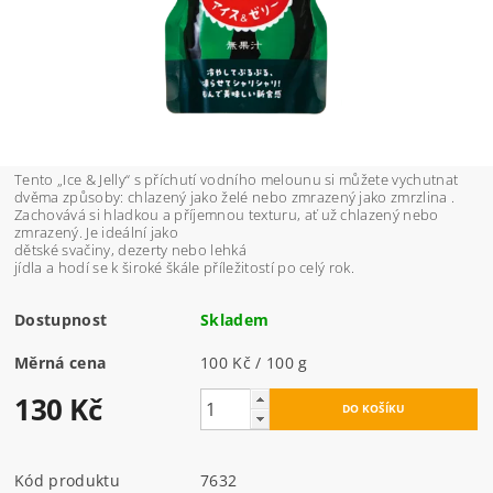
Tento „Ice & Jelly“ s příchutí vodního melounu si můžete vychutnat
dvěma způsoby:
chlazený jako želé nebo zmrazený jako zmrzlina .
Zachovává si hladkou a příjemnou texturu, ať už chlazený nebo
zmrazený. Je ideální jako
dětské svačiny, dezerty nebo lehká
jídla a hodí se k široké škále příležitostí po celý rok.
Dostupnost
Skladem
Měrná cena
100 Kč / 100 g
130 Kč
Kód produktu
7632