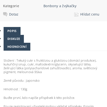
Kategorie
Bonbony a žvýkačky
Dotaz
Hlídat cenu
POPIS
DISKUZE
HODNOCENÍ
Složení :
Tekutý cukr s fruktózou a glukózou (domácí produkce),
kukuřičný sirup, cukr, maltodextrin/glycerin, okyselující látka,
želírující látka (polysacharidové zahušťovadlo), aroma, světlicový
pigment, melounová šťáva
Země původu : Japonsko
Hmotnost : 130g
Buďte první, kdo napíše příspěvek k této položce.
Pouze registrovaní uživatelé mohou vkládat příspěvky. Prosím