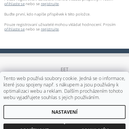
přihlaste se
nebo se
registrujte
.
Buďte první, kdo napíše příspěvek k této položce.
Pouze registrovaní uživatelé mohou vkládat hodnocení. Prosím
přihlaste se
nebo se
registrujte
.
EET
Tento web používá soubory cookie. Jedná se o informace,
které jsou spojeny např. s nákupem a jsou používány k
optimalizaci webu a reklam. Dalším procházením tohoto
Upravit nastavení cookies
2026 ©
Japa Foods s.r.o.
, všechna práva vyhrazena
webu vyjadřujete souhlas s jejich používáním.
Vytvořil Shoptet
NASTAVENÍ